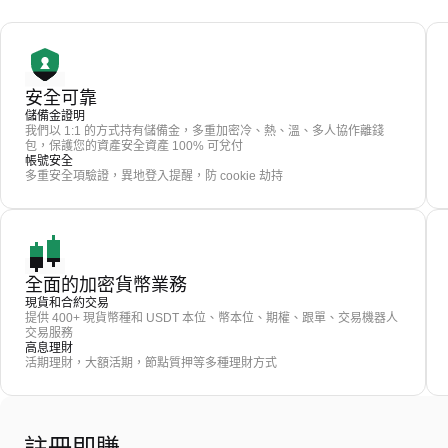
安全可靠
儲備金證明
我們以 1:1 的方式持有儲備金，多重加密冷、熱、溫、多人協作離錢
包，保護您的資產安全資產 100% 可兌付
帳號安全
多重安全項驗證，異地登入提醒，防 cookie 劫持
全面的加密貨幣業務
現貨和合約交易
提供 400+ 現貨幣種和 USDT 本位、幣本位、期權、跟單、交易機器人
交易服務
高息理財
活期理財，大額活期，節點質押等多種理財方式
註冊即賺