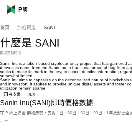
首頁
加密資產
SANI
什麼是 SANI
數據更新時間:
Sanin Inu is a token-based cryptocurrency project that has garnered att
derives its name from the Sanin Inu, a traditional breed of dog from Jap
seeks to make its mark in the crypto space, detailed information regard
somewhat limited.
Sanin Inu aims to capitalize on the decentralized nature of blockchain t
and innovation. It aspires to provide unique digital assets and foster 
utilization remain sparse.
白皮書
X
Sanin Inu(SANI)即時價格數據
在 P 網上追蹤 價格走勢，支援 1日、30日、60日、90日、1年及歷史
--
--