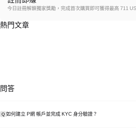
今日註冊解鎖獨家獎勵，完成首次購買即可獲得最高 711 US
熱門文章
問答
如何建立 P網 帳戶並完成 KYC 身分驗證？
Q
建立帳戶需造訪
註冊頁面
或下載 P網 應用（iOS/安卓），點按「
A
成驗證。註冊後進入「設定 → 安全與驗證」，上傳有效身分證件和自拍