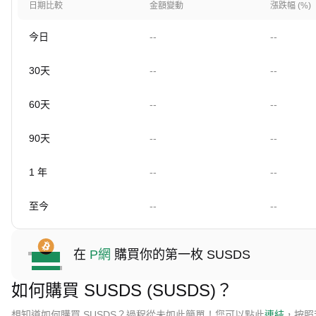
日期比較
金額變動
漲跌幅 (%)
今日
--
--
30天
--
--
60天
--
--
90天
--
--
1 年
--
--
至今
--
--
在
P網
購買你的第一枚 SUSDS
如何購買 SUSDS (SUSDS)？
想知道如何購買 SUSDS？過程從未如此簡單！您可以點此
連結
，按照