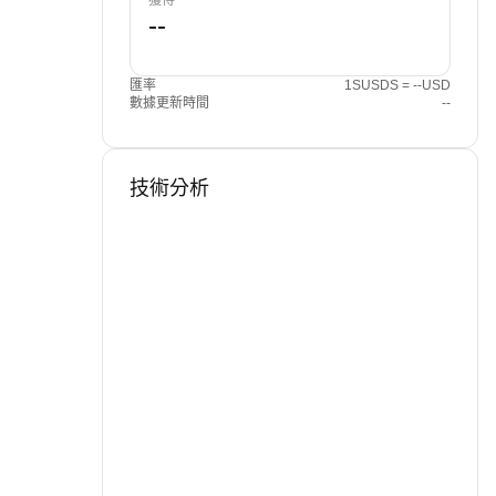
獲得
匯率
1SUSDS = --USD
數據更新時間
--
技術分析