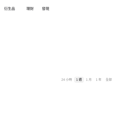
衍生品
理財
發現
24 小時
1 週
1 月
1 年
全部