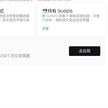
式
持有 SUSDS
透過法幣管道購買穩
將 SUSDS 到帳 P 網現貨錢包後，可進
），再在現貨市場交易
行持有，理財或交易成其他幣種
交易
去註冊
SDT 的交易獎勵