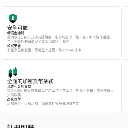
安全可靠
儲備金證明
我們以 1:1 的方式持有儲備金，多重加密冷、熱、溫、多人協作離錢
包，保護您的資產安全資產 100% 可兌付
帳號安全
多重安全項驗證，異地登入提醒，防 cookie 劫持
全面的加密貨幣業務
現貨和合約交易
提供 400+ 現貨幣種和 USDT 本位、幣本位、期權、跟單、交易機器人
交易服務
高息理財
活期理財，大額活期，節點質押等多種理財方式
註冊即賺