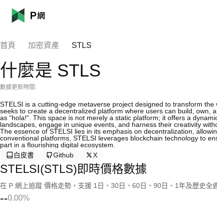
首頁
加密資產
STLS
什麼是 STLS
數據更新時間:
STELSI is a cutting-edge metaverse project designed to transform the w
seeks to create a decentralized platform where users can build, own, 
as “hola!“. This space is not merely a static platform; it offers a dyna
landscapes, engage in unique events, and harness their creativity witho
The essence of STELSI lies in its emphasis on decentralization, allowin
conventional platforms, STELSI leverages blockchain technology to en
part in a flourishing digital ecosystem.
白皮書
Github
X
STELSI(STLS)即時價格數據
在 P 網上追蹤 價格走勢，支援 1日、30日、60日、90日、1年及歷史
--
0.00%