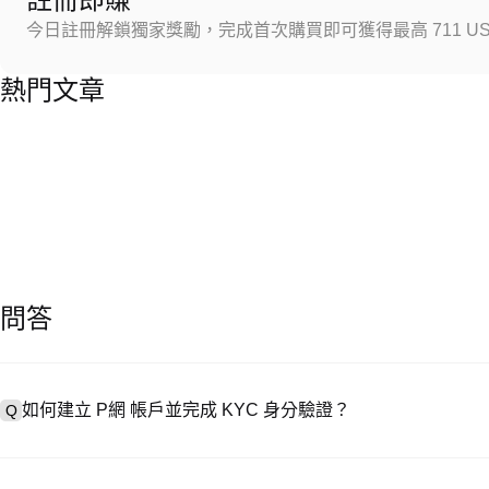
今日註冊解鎖獨家獎勵，完成首次購買即可獲得最高 711 US
熱門文章
問答
如何建立 P網 帳戶並完成 KYC 身分驗證？
Q
建立帳戶需造訪
註冊頁面
或下載 P網 應用（iOS/安卓），點按「
A
成驗證。註冊後進入「設定 → 安全與驗證」，上傳有效身分證件和自拍