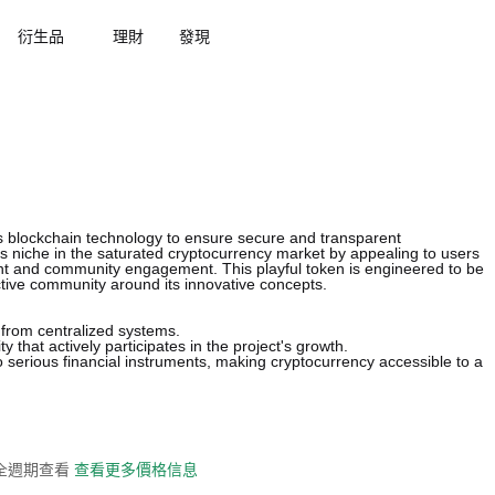
衍生品
理財
發現
zes blockchain technology to ensure secure and transparent
its niche in the saturated cryptocurrency market by appealing to users
nt and community engagement. This playful token is engineered to be
active community around its innovative concepts.
from centralized systems.
 that actively participates in the project's growth.
o serious financial instruments, making cryptocurrency accessible to a
史全週期查看
查看更多價格信息