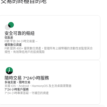
PUP) 交易的終極目的地
安全可靠的樞紐
低點差
P網 平台 24 小時交易量 --
優質數位資產
P網 提供 400+ 優質數位資產，管理所有上線幣種的流動性並監管其合
規性，有效降低用戶的投資風險
隨時交易 7*24小時服務
多端支援、隨時交易
支援 iOS、Android、HarmonyOS 及主流桌面瀏覽器
7*24 小時客戶服務
7*24 小時專業答疑，守護您的資產