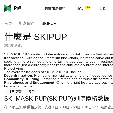
購買加密貨幣
市場
交易
首頁
加密資產
SKIPUP
什麼是 SKIPUP
數據更新時間:
SKI MASK PUP is a distinct decentralized digital currency that utili
transactions. Built on the Ethereum blockchain, it aims to carve out 
seeking a more spirited and entertaining approach to both investme
more than just a currency; it aspires to cultivate a vibrant and inter
Project Aims
The overarching goals of SKI MASK PUP include:
Decentralization
: Promoting financial autonomy and independence 
Community Building
: Fostering a strong and enthusiastic community
Playfulness and Engagement
: Offering a light-hearted approach t
broader audience.
白皮書
X
SKI MASK PUP(SKIPUP)即時價格數據
在 P 網上追蹤 價格走勢，支援 1日、30日、60日、90日、1年及歷