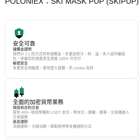
POLONIEX：SKI MASK PUP (SKI
安全可靠
儲備金證明
我們以 1:1 的方式持有儲備金，多重加密冷、熱、溫、多人協作離錢
包，保護您的資產安全資產 100% 可兌付
帳號安全
多重安全項驗證，異地登入提醒，防 cookie 劫持
全面的加密貨幣業務
現貨和合約交易
提供 400+ 現貨幣種和 USDT 本位、幣本位、期權、跟單、交易機器人
交易服務
高息理財
活期理財，大額活期，節點質押等多種理財方式