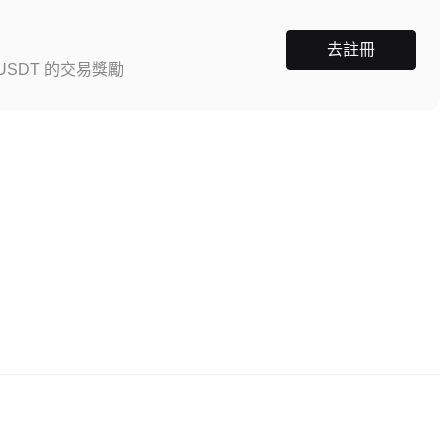
去註冊
SDT 的交易獎勵