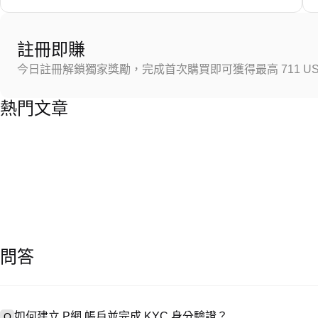
註冊即賺
今日註冊解鎖獨家獎勵，完成首次購買即可獲得最高 711 US
熱門文章
問答
如何建立 P網 帳戶並完成 KYC 身分驗證？
Q