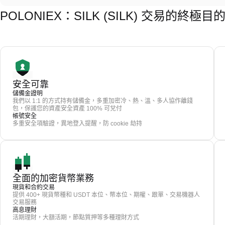
POLONIEX：SILK (SILK) 交易的終極目
安全可靠
儲備金證明
我們以 1:1 的方式持有儲備金，多重加密冷、熱、溫、多人協作離錢
包，保護您的資產安全資產 100% 可兌付
帳號安全
多重安全項驗證，異地登入提醒，防 cookie 劫持
全面的加密貨幣業務
現貨和合約交易
提供 400+ 現貨幣種和 USDT 本位、幣本位、期權、跟單、交易機器人
交易服務
高息理財
活期理財，大額活期，節點質押等多種理財方式