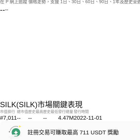
在 P 網上追蹤 價格走勢，支援 1日、30日、60日、90日、1年及歷史
--
--
SILK(SILK)市場關鍵表現
市值排行
總市值
歷史最高
歷史最低
發行總量
發行時間
#7,011
--
--
--
4.47M
2022-11-01
註冊交易可賺取最高 711 USDT 獎勵