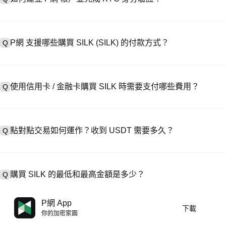
建立帳戶需造訪
註冊頁面
或下載 P網 應用（iOS/安卓），點按「
A
成驗證。註冊後進入「設定 → 安全與驗證」，上傳有效身分證件和自拍
P網 支援哪些購買 SILK (SILK) 的付款方式？
Q
P網 支援：1）信用卡 / 金融卡（Visa/MasterCard）即時購
A
處購買 USDT；3）銀行轉帳（法幣入金）支援美元等法幣，到帳需 1-
使用信用卡 / 金融卡購買 SILK 時需要支付哪些費用？
Q
易，提供客製化報價。
信用卡手續費因第三方供應商而異，通常為 0.5%-1.5%。 P網 不儲
A
→ SILK，此時執行 SILK/USDT 交易需支付標準現貨交易費（低至 0.
點對點交易如何運作？收到 USDT 需要多久？
Q
在 P2P 交易中，選擇活躍賣家的廣告，發起購買訂單，直接向賣家付款
A
釋放至你的錢包。結算時間通常為 15 分鐘到 2 小時，取決於支付
購買 SILK 的最低和最高金額是多少？
Q
最低和最高限額因購買方式和驗證等級而異。信用卡 / 金融卡最低通常
A
P網 App
下載
常起價 10 美元）；銀行轉帳最低存款多為 100 美元。操作前請先
你的加密家園