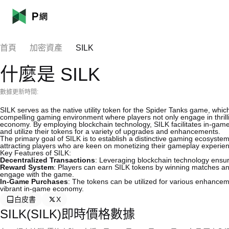
首頁
加密資產
SILK
什麼是 SILK
數據更新時間:
SILK serves as the native utility token for the Spider Tanks game, whic
compelling gaming environment where players not only engage in thrilli
economy. By employing blockchain technology, SILK facilitates in-game
and utilize their tokens for a variety of upgrades and enhancements.
The primary goal of SILK is to establish a distinctive gaming ecosyste
attracting players who are keen on monetizing their gameplay experience
Key Features of SILK:
Decentralized Transactions
: Leveraging blockchain technology ensure
Reward System
: Players can earn SILK tokens by winning matches and 
engage with the game.
In-Game Purchases
: The tokens can be utilized for various enhance
vibrant in-game economy.
白皮書
X
SILK(SILK)即時價格數據