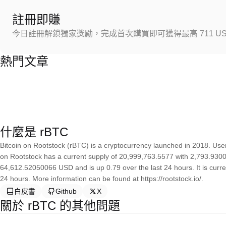
註冊即賺
今日註冊解鎖獨家獎勵，完成首次購買即可獲得最高 711 US
熱門文章
什麼是 rBTC
Bitcoin on Rootstock (rBTC) is a cryptocurrency launched in 2018. Use
on Rootstock has a current supply of 20,999,763.5577 with 2,793.930055
64,612.52050066 USD and is up 0.79 over the last 24 hours. It is curren
24 hours. More information can be found at https://rootstock.io/.
白皮書
Github
X
關於 rBTC 的其他問題