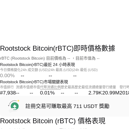
Rootstock Bitcoin(rBTC)即時價格數據
rBTC (Rootstock Bitcoin) 目前價格為 -- ，目前市值為 --
Rootstock Bitcoin(rBTC)最近 24 小時表現
今日價格變化
24h 成交額 (USD)
24h 最高 (USD)
24h 最低 (USD)
0.00%
--
--
--
Rootstock Bitcoin(rBTC)市場關鍵表現
市值排行
流通市值
總市值
代幣流通比例
歷史最高
歷史最低
流通總量
發行總量
發行
#7,938
--
--
0.01
%
--
--
2.79K
20.99M
201
註冊交易可賺取最高 711 USDT 獎勵
Rootstock Bitcoin (rBTC) 價格表現