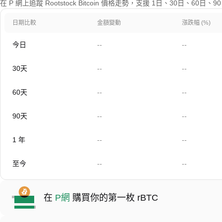
在 P 網上追蹤 Rootstock Bitcoin 價格走勢，支援 1日、30日、60
日期比較
金額變動
漲跌幅 (%)
今日
--
--
30天
--
--
60天
--
--
90天
--
--
1 年
--
--
至今
--
--
在
P網
購買你的第一枚 rBTC