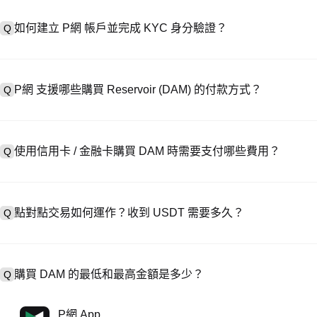
如何建立 P網 帳戶並完成 KYC 身分驗證？
Q
建立帳戶需造訪
註冊頁面
或下載 P網 應用（iOS/安卓），點按「
A
成驗證。註冊後進入「設定 → 安全與驗證」，上傳有效身分證件和自拍
P網 支援哪些購買 Reservoir (DAM) 的付款方式？
Q
P網 支援：1）信用卡 / 金融卡（Visa/MasterCard）即時購
A
處購買 USDT；3）銀行轉帳（法幣入金）支援美元等法幣，到帳需 1-
使用信用卡 / 金融卡購買 DAM 時需要支付哪些費用？
Q
易，提供客製化報價。
信用卡手續費因第三方供應商而異，通常為 0.5%-1.5%。 P網 不儲
A
→ DAM，此時執行 DAM/USDT 交易需支付標準現貨交易費（低至 0.
點對點交易如何運作？收到 USDT 需要多久？
Q
在 P2P 交易中，選擇活躍賣家的廣告，發起購買訂單，直接向賣家付款
A
釋放至你的錢包。結算時間通常為 15 分鐘到 2 小時，取決於支付
購買 DAM 的最低和最高金額是多少？
Q
最低和最高限額因購買方式和驗證等級而異。信用卡 / 金融卡最低通常
A
P網 App