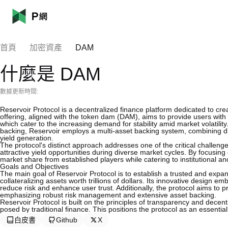
首頁
加密資產
DAM
什麼是 DAM
數據更新時間:
Reservoir Protocol is a decentralized finance platform dedicated to crea
offering, aligned with the token dam (DAM), aims to provide users with
which cater to the increasing demand for stability amid market volatility.
backing, Reservoir employs a multi-asset backing system, combining dig
yield generation.
The protocol's distinct approach addresses one of the critical challeng
attractive yield opportunities during diverse market cycles. By focusing 
market share from established players while catering to institutional and
Goals and Objectives
The main goal of Reservoir Protocol is to establish a trusted and expa
collateralizing assets worth trillions of dollars. Its innovative design e
reduce risk and enhance user trust. Additionally, the protocol aims to p
emphasizing robust risk management and extensive asset backing.
Reservoir Protocol is built on the principles of transparency and decent
posed by traditional finance. This positions the protocol as an essentia
白皮書
Github
X