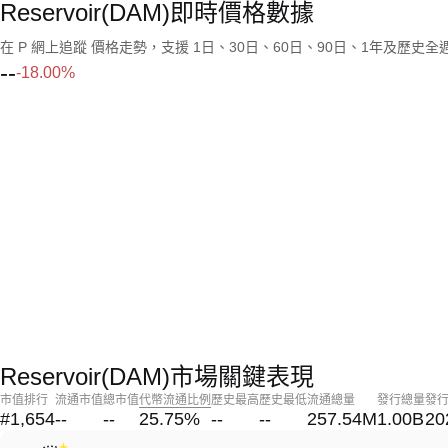
Reservoir(DAM)即時價格數據
在 P 網上追蹤 價格走勢，支援 1日、30日、60日、90日、1年及歷史
--
-18.00%
Reservoir(DAM)市場關鍵表現
市值排行
流通市值
總市值
代幣流通比例
歷史最高
歷史最低
流通總量
發行總量
發
#1,654
--
--
25.75
%
--
--
257.54M
1.00B
20