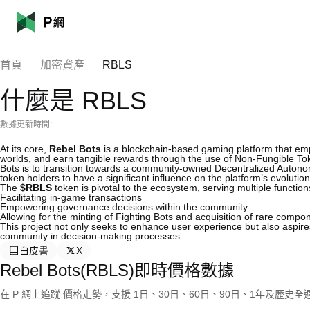
首頁
加密資產
RBLS
什麼是 RBLS
數據更新時間:
At its core,
Rebel Bots
is a blockchain-based gaming platform that emp
worlds, and earn tangible rewards through the use of Non-Fungible To
Bots is to transition towards a community-owned Decentralized Auton
token holders to have a significant influence on the platform’s evolution
The
$RBLS
token is pivotal to the ecosystem, serving multiple function
Facilitating in-game transactions
Empowering governance decisions within the community
Allowing for the minting of Fighting Bots and acquisition of rare compo
This project not only seeks to enhance user experience but also aspire
community in decision-making processes.
白皮書
X
Rebel Bots(RBLS)即時價格數據
在 P 網上追蹤 價格走勢，支援 1日、30日、60日、90日、1年及歷史