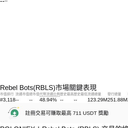
--
--
Rebel Bots(RBLS)市場關鍵表現
市值排行
流通市值
總市值
代幣流通比例
歷史最高
歷史最低
流通總量
發行總量
#3,118
--
--
48.94
%
--
--
123.29M
251.88M
註冊交易可賺取最高 711 USDT 獎勵