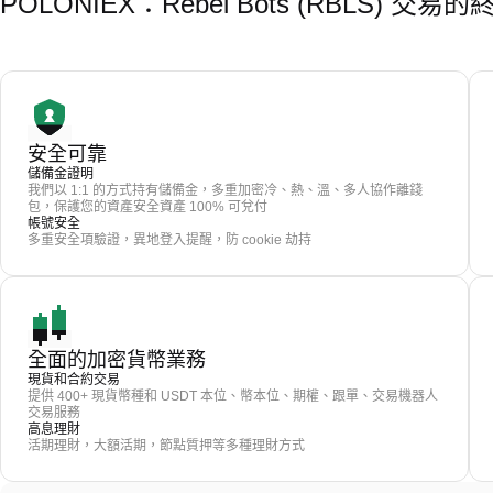
POLONIEX：Rebel Bots (RBLS) 交
安全可靠
儲備金證明
我們以 1:1 的方式持有儲備金，多重加密冷、熱、溫、多人協作離錢
包，保護您的資產安全資產 100% 可兌付
帳號安全
多重安全項驗證，異地登入提醒，防 cookie 劫持
全面的加密貨幣業務
現貨和合約交易
提供 400+ 現貨幣種和 USDT 本位、幣本位、期權、跟單、交易機器人
交易服務
高息理財
活期理財，大額活期，節點質押等多種理財方式