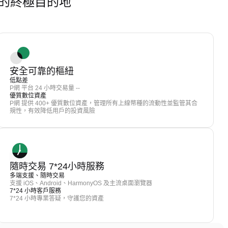
 交易的終極目的地
安全可靠的樞紐
低點差
P網 平台 24 小時交易量 --
優質數位資產
P網 提供 400+ 優質數位資產，管理所有上線幣種的流動性並監管其合
規性，有效降低用戶的投資風險
隨時交易 7*24小時服務
多端支援、隨時交易
支援 iOS、Android、HarmonyOS 及主流桌面瀏覽器
7*24 小時客戶服務
7*24 小時專業答疑，守護您的資產