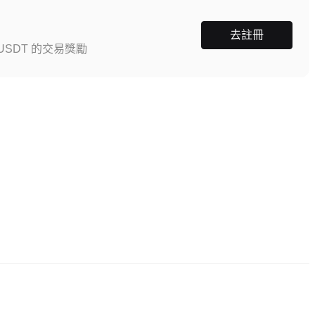
去註冊
SDT 的交易獎勵