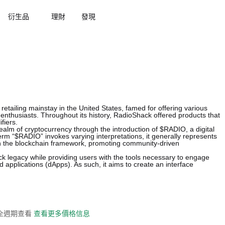
衍生品
理財
發現
etailing mainstay in the United States, famed for offering various
 enthusiasts. Throughout its history, RadioShack offered products that
fiers.
ealm of cryptocurrency through the introduction of $RADIO, a digital
erm “$RADIO” invokes varying interpretations, it generally represents
hin the blockchain framework, promoting community-driven
k legacy while providing users with the tools necessary to engage
applications (dApps). As such, it aims to create an interface
史全週期查看
查看更多價格信息