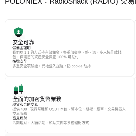
POLONIEX：RadioShack (RADIO)
安全可靠
儲備金證明
我們以 1:1 的方式持有儲備金，多重加密冷、熱、溫、多人協作離錢
包，保護您的資產安全資產 100% 可兌付
帳號安全
多重安全項驗證，異地登入提醒，防 cookie 劫持
全面的加密貨幣業務
現貨和合約交易
提供 400+ 現貨幣種和 USDT 本位、幣本位、期權、跟單、交易機器人
交易服務
高息理財
活期理財，大額活期，節點質押等多種理財方式