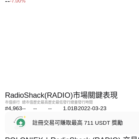
--
-7.00%
RadioShack(RADIO)市場關鍵表現
市值排行
總市值
歷史最高
歷史最低
發行總量
發行時間
#4,963
--
--
--
1.01B
2022-03-23
註冊交易可賺取最高 711 USDT 獎勵