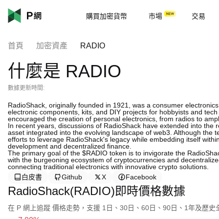
購買加密貨幣
市場
交易
首頁
加密資產
RADIO
什麼是 RADIO
數據更新時間:
RadioShack, originally founded in 1921, was a consumer electronics r
electronic components, kits, and DIY projects for hobbyists and tech
encouraged the creation of personal electronics, from radios to ampli
In recent years, discussions of RadioShack have extended into the r
asset integrated into the evolving landscape of web3. Although the t
efforts to leverage RadioShack's legacy while embedding itself wit
development and decentralized finance.
The primary goal of the $RADIO token is to invigorate the RadioShac
with the burgeoning ecosystem of cryptocurrencies and decentralized 
connecting traditional electronics with innovative crypto solutions.
白皮書
Github
X
Facebook
RadioShack(RADIO)即時價格數據
在 P 網上追蹤 價格走勢，支援 1日、30日、60日、90日、1年及歷