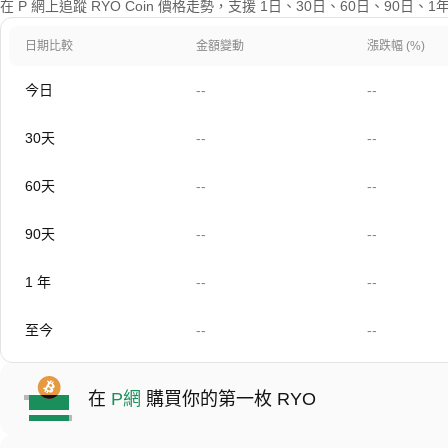
在 P 網上追蹤 RYO Coin 價格走勢，支援 1日、30日、60日、90日
日期比較
金額變動
漲跌幅 (%)
今日
--
--
30天
--
--
60天
--
--
90天
--
--
1 年
--
--
至今
--
--
在
P網
購買你的第一枚 RYO