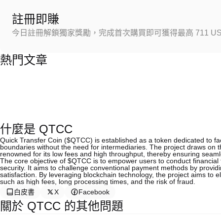
註冊即賺
今日註冊解鎖獨家獎勵，完成首次購買即可獲得最高 711 US
熱門文章
什麼是 QTCC
Quick Transfer Coin ($QTCC) is established as a token dedicated to faci
boundaries without the need for intermediaries. The project draws on t
renowned for its low fees and high throughput, thereby ensuring seaml
The core objective of $QTCC is to empower users to conduct financial 
security. It aims to challenge conventional payment methods by providi
satisfaction. By leveraging blockchain technology, the project aims to
such as high fees, long processing times, and the risk of fraud.
白皮書
X
Facebook
關於 QTCC 的其他問題