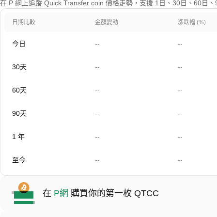
在 P 網上追蹤 Quick Transfer coin 價格走勢，支援 1日、30日、
日期比較
金額變動
漲跌幅 (%)
今日
--
--
30天
--
--
60天
--
--
90天
--
--
1 年
--
--
至今
--
--
在
P網
購買你的第一枚 QTCC