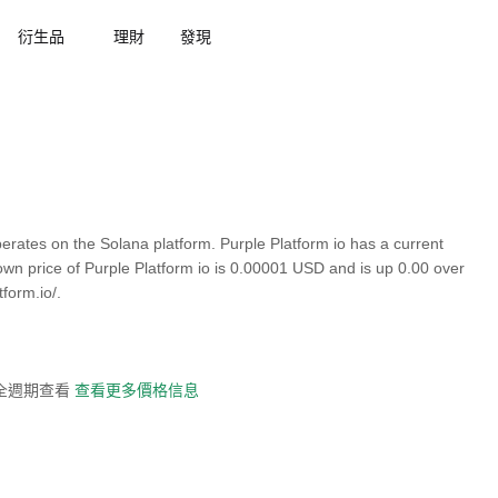
衍生品
理財
發現
erates on the Solana platform. Purple Platform io has a current
own price of Purple Platform io is 0.00001 USD and is up 0.00 over
form.io/.
史全週期查看
查看更多價格信息