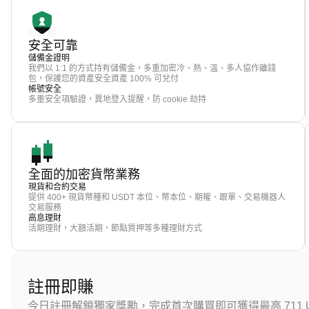
安全可靠
儲備金證明
我們以 1:1 的方式持有儲備金，多重加密冷、熱、溫、多人協作離錢
包，保護您的資產安全資產 100% 可兌付
帳號安全
多重安全項驗證，異地登入提醒，防 cookie 劫持
全面的加密貨幣業務
現貨和合約交易
提供 400+ 現貨幣種和 USDT 本位、幣本位、期權、跟單、交易機器人
交易服務
高息理財
活期理財，大額活期，節點質押等多種理財方式
註冊即賺
今日註冊解鎖獨家獎勵，完成首次購買即可獲得最高 711 U