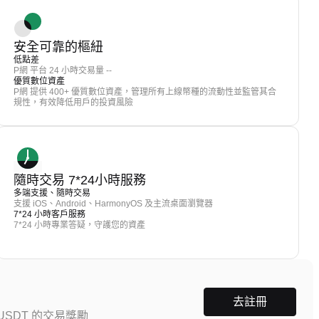
安全可靠的樞紐
低點差
P網 平台 24 小時交易量 --
優質數位資產
P網 提供 400+ 優質數位資產，管理所有上線幣種的流動性並監管其合
規性，有效降低用戶的投資風險
隨時交易 7*24小時服務
多端支援、隨時交易
支援 iOS、Android、HarmonyOS 及主流桌面瀏覽器
7*24 小時客戶服務
7*24 小時專業答疑，守護您的資產
去註冊
SDT 的交易獎勵