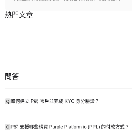
熱門文章
問答
如何建立 P網 帳戶並完成 KYC 身分驗證？
Q
建立帳戶需造訪
註冊頁面
或下載 P網 應用（iOS/安卓），點
A
成驗證。註冊後進入「設定 → 安全與驗證」，上傳有效身分證件和自
P網 支援哪些購買 Purple Platform io (PPL) 的付款方式？
Q