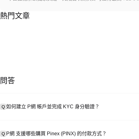
熱門文章
問答
如何建立 P網 帳戶並完成 KYC 身分驗證？
Q
建立帳戶需造訪
註冊頁面
或下載 P網 應用（iOS/安卓），點按「
A
成驗證。註冊後進入「設定 → 安全與驗證」，上傳有效身分證件和自拍
P網 支援哪些購買 Pinex (PINX) 的付款方式？
Q