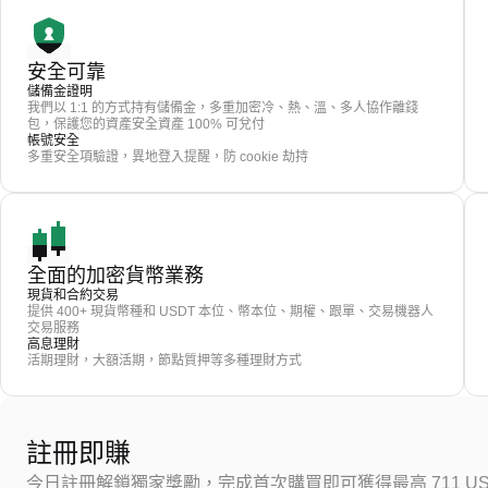
安全可靠
儲備金證明
我們以 1:1 的方式持有儲備金，多重加密冷、熱、溫、多人協作離錢
包，保護您的資產安全資產 100% 可兌付
帳號安全
多重安全項驗證，異地登入提醒，防 cookie 劫持
全面的加密貨幣業務
現貨和合約交易
提供 400+ 現貨幣種和 USDT 本位、幣本位、期權、跟單、交易機器人
交易服務
高息理財
活期理財，大額活期，節點質押等多種理財方式
註冊即賺
今日註冊解鎖獨家獎勵，完成首次購買即可獲得最高 711 US