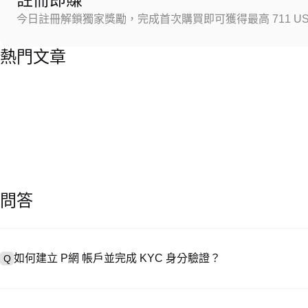
今日註冊解鎖獨家獎勵，完成首次購買即可獲得最高 711 US
熱門文章
問答
如何建立 P網 帳戶並完成 KYC 身分驗證？
Q
建立帳戶需造訪
註冊頁面
或下載 P網 應用（iOS/安卓），點按「
A
成驗證。註冊後進入「設定 → 安全與驗證」，上傳有效身分證件和自拍