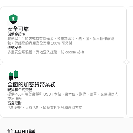
安全可靠
儲備金證明
我們以 1:1 的方式持有儲備金，多重加密冷、熱、溫、多人協作離錢
包，保護您的資產安全資產 100% 可兌付
帳號安全
多重安全項驗證，異地登入提醒，防 cookie 劫持
全面的加密貨幣業務
現貨和合約交易
提供 400+ 現貨幣種和 USDT 本位、幣本位、期權、跟單、交易機器人
交易服務
高息理財
活期理財，大額活期，節點質押等多種理財方式
註冊即賺