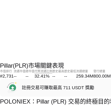
Pillar(PLR)市場關鍵表現
市值排行
流通市值
總市值
代幣流通比例
歷史最高
歷史最低
流通總量
發行總量
#2,731
--
--
32.41
%
--
--
259.34M
800.00M
註冊交易可賺取最高 711 USDT 獎勵
POLONIEX：Pillar (PLR) 交易的終極目