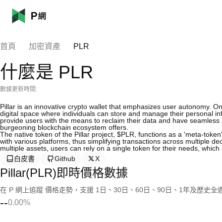
首頁
加密資產
PLR
什麼是 PLR
數據更新時間:
Pillar is an innovative crypto wallet that emphasizes user autonomy. One
digital space where individuals can store and manage their personal inf
provide users with the means to reclaim their data and have seamless a
burgeoning blockchain ecosystem offers.
The native token of the Pillar project, $PLR, functions as a 'meta-token
with various platforms, thus simplifying transactions across multiple de
multiple assets, users can rely on a single token for their needs, which
白皮書
Github
X
Pillar(PLR)即時價格數據
在 P 網上追蹤 價格走勢，支援 1日、30日、60日、90日、1年及歷史
--
0.00%