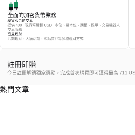
全面的加密貨幣業務
現貨和合約交易
提供 400+ 現貨幣種和 USDT 本位、幣本位、期權、跟單、交易機器人
交易服務
高息理財
活期理財，大額活期，節點質押等多種理財方式
註冊即賺
今日註冊解鎖獨家獎勵，完成首次購買即可獲得最高 711 US
熱門文章