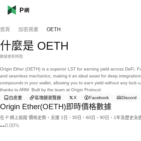
首頁
加密資產
OETH
什麼是 OETH
數據更新時間:
Origin Ether (OETH) is a superior LST for earning yield across DeFi. F
and seamless mechanics, making it an ideal asset for deep integration
compounds in your wallet, allowing you to earn yield without any lock
thanks to ARM. Built by the team at Origin Protocol.
白皮書
區塊鏈瀏覽器
X
Facebook
Discord
Origin Ether(OETH)即時價格數據
在 P 網上追蹤 價格走勢，支援 1日、30日、60日、90日、1年及歷史
--
0.00%