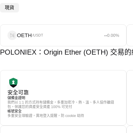
現貨
OETH
--
0.00
%
/USDT
POLONIEX：Origin Ether (OETH) 
安全可靠
儲備金證明
我們以 1:1 的方式持有儲備金，多重加密冷、熱、溫、多人協作離錢
包，保護您的資產安全資產 100% 可兌付
帳號安全
多重安全項驗證，異地登入提醒，防 cookie 劫持