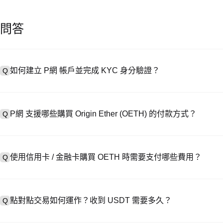
問答
如何建立 P網 帳戶並完成 KYC 身分驗證？
Q
建立帳戶需造訪
註冊頁面
或下載 P網 應用（iOS/安卓），點按「
A
成驗證。註冊後進入「設定 → 安全與驗證」，上傳有效身分證件和自拍
P網 支援哪些購買 Origin Ether (OETH) 的付款方式？
Q
P網 支援：1）信用卡 / 金融卡（Visa/MasterCard）即時購
A
處購買 USDT；3）銀行轉帳（法幣入金）支援美元等法幣，到帳需 1-
使用信用卡 / 金融卡購買 OETH 時需要支付哪些費用？
Q
易，提供客製化報價。
信用卡手續費因第三方供應商而異，通常為 0.5%-1.5%。 P網 不儲
A
→ OETH，此時執行 OETH/USDT 交易需支付標準現貨交易費（低至 
點對點交易如何運作？收到 USDT 需要多久？
Q