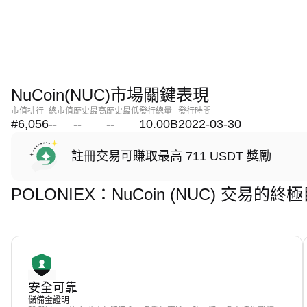
NuCoin(NUC)市場關鍵表現
市值排行
總市值
歷史最高
歷史最低
發行總量
發行時間
#6,056
--
--
--
10.00B
2022-03-30
註冊交易可賺取最高 711 USDT 獎勵
POLONIEX：NuCoin (NUC) 交易的終
安全可靠
儲備金證明