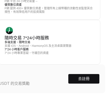
P網 平台 24 小時交易量 --
優質數位資產
P網 提供 400+ 優質數位資產，管理所有上線幣種的流動性並監管其合
規性，有效降低用戶的投資風險
隨時交易 7*24小時服務
多端支援、隨時交易
支援 iOS、Android、HarmonyOS 及主流桌面瀏覽器
7*24 小時客戶服務
7*24 小時專業答疑，守護您的資產
去註冊
SDT 的交易獎勵