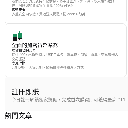
我們以 1:1 的方式持有儲備金，多重加密冷、熱、溫、多人協作離錢
包，保護您的資產安全資產 100% 可兌付
帳號安全
多重安全項驗證，異地登入提醒，防 cookie 劫持
全面的加密貨幣業務
現貨和合約交易
提供 400+ 現貨幣種和 USDT 本位、幣本位、期權、跟單、交易機器人
交易服務
高息理財
活期理財，大額活期，節點質押等多種理財方式
註冊即賺
今日註冊解鎖獨家獎勵，完成首次購買即可獲得最高 711 U
熱門文章