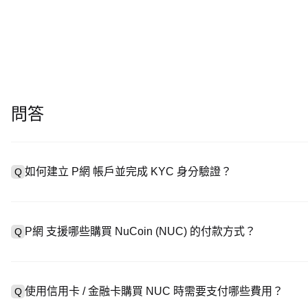
問答
如何建立 P網 帳戶並完成 KYC 身分驗證？
Q
建立帳戶需造訪
註冊頁面
或下載 P網 應用（iOS/安卓），點
A
成驗證。註冊後進入「設定 → 安全與驗證」，上傳有效身分證件和自
P網 支援哪些購買 NuCoin (NUC) 的付款方式？
Q
P網 支援：1）信用卡 / 金融卡（Visa/MasterCard）即時
A
處購買 USDT；3）銀行轉帳（法幣入金）支援美元等法幣，到帳需 
使用信用卡 / 金融卡購買 NUC 時需要支付哪些費用？
Q
易，提供客製化報價。