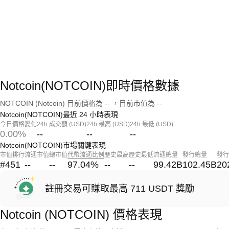
Notcoin(NOTCOIN)即時價格數據
NOTCOIN (Notcoin) 目前價格為 -- ，目前市值為 --
Notcoin(NOTCOIN)最近 24 小時表現
今日價格變化
24h 成交額 (USD)
24h 最高 (USD)
24h 最低 (USD)
0.00%
--
--
--
Notcoin(NOTCOIN)市場關鍵表現
市值排行
流通市值
總市值
代幣流通比例
歷史最高
歷史最低
流通總量
發行總量
發行
#451
--
--
97.04
%
--
--
99.42B
102.45B
20
註冊交易可賺取最高 711 USDT 獎勵
Notcoin (NOTCOIN) 價格表現