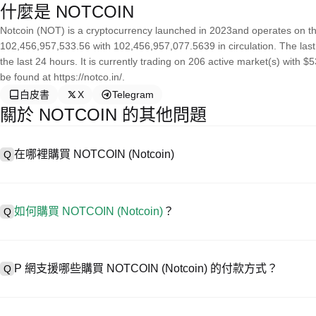
什麼是 NOTCOIN
Notcoin (NOT) is a cryptocurrency launched in 2023and operates on th
102,456,957,533.56 with 102,456,957,077.5639 in circulation. The las
the last 24 hours. It is currently trading on 206 active market(s) with
be found at https://notco.in/.
白皮書
X
Telegram
關於 NOTCOIN 的其他問題
在哪裡購買 NOTCOIN (Notcoin)
Q
A
中心化交易所 (CEX) 是購買 Notcoin 最簡單、最可靠的方式之
輕鬆交易。例如，P 網支援多種代幣交易，包括 NOTCOIN，並提
如何購買 NOTCOIN (Notcoin)
？
Q
在 CEX 購買 Notcoin 一般需要以下步驟：
1. 創建帳戶並完成身分驗證 (KYC)。
A
在 P 網僅需 4 步就可開啟您的加密資產交易之旅，安全便捷地買賣 NOTC
2. 在帳戶中存入法幣或加密貨幣。
P 網支援哪些購買 NOTCOIN (Notcoin) 的付款方式？
Q
3. 在 CEX 中搜尋 NOTCOIN。
4. 以市價或限價下單購買。
A
P 網支援：