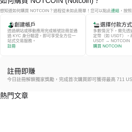
如何購買 NOTCOIN (Notcoin)？
想知道如何購買 NOTCOIN？過程從未如此簡單！您可以點此
連結
，按照
創建帳戶
選擇付款方式
透過網站或移動應用完成帳號註冊並通
多數情況下，需先透
過 KYC 身分驗證，即可享受全方位一
定幣（如 USDT）
站式交易服務。
USDT → NOTCOIN
註冊
購買 NOTCOIN
註冊即賺
今日註冊解鎖獨家獎勵，完成首次購買即可獲得最高 711 US
熱門文章