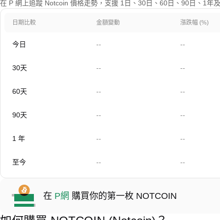
在 P 網上追蹤 Notcoin 價格走勢，支援 1日、30日、60日、90日、
日期比較
金額變動
漲跌幅 (%)
今日
--
--
30天
--
--
60天
--
--
90天
--
--
1 年
--
--
至今
--
--
在
P網
購買你的第一枚 NOTCOIN