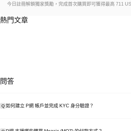
今日註冊解鎖獨家獎勵，完成首次購買即可獲得最高 711 US
熱門文章
問答
如何建立 P網 帳戶並完成 KYC 身分驗證？
Q
建立帳戶需造訪
註冊頁面
或下載 P網 應用（iOS/安卓），點按「
A
成驗證。註冊後進入「設定 → 安全與驗證」，上傳有效身分證件和自拍