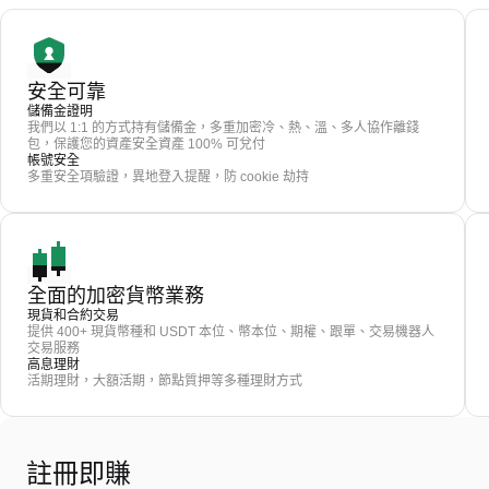
安全可靠
儲備金證明
我們以 1:1 的方式持有儲備金，多重加密冷、熱、溫、多人協作離錢
包，保護您的資產安全資產 100% 可兌付
帳號安全
多重安全項驗證，異地登入提醒，防 cookie 劫持
全面的加密貨幣業務
現貨和合約交易
提供 400+ 現貨幣種和 USDT 本位、幣本位、期權、跟單、交易機器人
交易服務
高息理財
活期理財，大額活期，節點質押等多種理財方式
註冊即賺