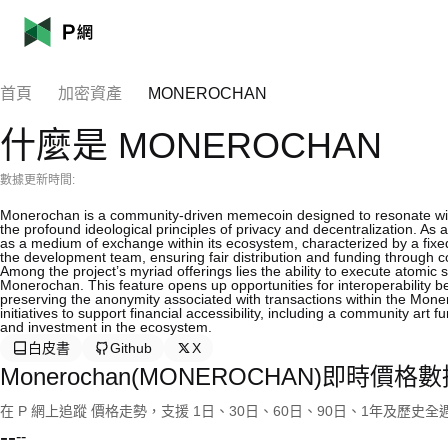
首頁
加密資產
MONEROCHAN
什麼是 MONEROCHAN
數據更新時間:
Monerochan is a community-driven memecoin designed to resonate with
the profound ideological principles of privacy and decentralization.
as a medium of exchange within its ecosystem, characterized by a fixed 
the development team, ensuring fair distribution and funding through c
Among the project’s myriad offerings lies the ability to execute ato
Monerochan. This feature opens up opportunities for interoperability 
preserving the anonymity associated with transactions within the Mone
initiatives to support financial accessibility, including a community ar
and investment in the ecosystem.
白皮書
Github
X
Monerochan(MONEROCHAN)即時價格
在 P 網上追蹤 價格走勢，支援 1日、30日、60日、90日、1年及歷史
--
--