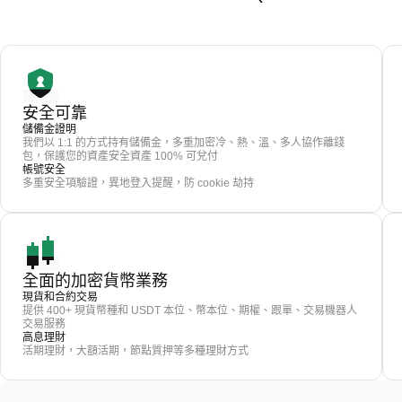
安全可靠
儲備金證明
我們以 1:1 的方式持有儲備金，多重加密冷、熱、溫、多人協作離錢
包，保護您的資產安全資產 100% 可兌付
帳號安全
多重安全項驗證，異地登入提醒，防 cookie 劫持
全面的加密貨幣業務
現貨和合約交易
提供 400+ 現貨幣種和 USDT 本位、幣本位、期權、跟單、交易機器人
交易服務
高息理財
活期理財，大額活期，節點質押等多種理財方式