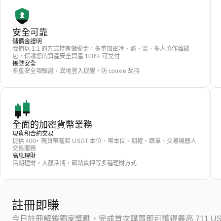
安全可靠
儲備金證明
我們以 1:1 的方式持有儲備金，多重加密冷、熱、溫、多人協作離錢
包，保護您的資產安全資產 100% 可兌付
帳號安全
多重安全項驗證，異地登入提醒，防 cookie 劫持
全面的加密貨幣業務
現貨和合約交易
提供 400+ 現貨幣種和 USDT 本位、幣本位、期權、跟單、交易機器人
交易服務
高息理財
活期理財，大額活期，節點質押等多種理財方式
註冊即賺
今日註冊解鎖獨家獎勵，完成首次購買即可獲得最高 711 US