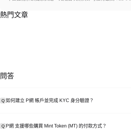
熱門文章
問答
如何建立 P網 帳戶並完成 KYC 身分驗證？
Q
建立帳戶需造訪
註冊頁面
或下載 P網 應用（iOS/安卓），點按「
A
成驗證。註冊後進入「設定 → 安全與驗證」，上傳有效身分證件和自拍
P網 支援哪些購買 Mint Token (MT) 的付款方式？
Q