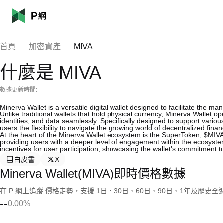
首頁
加密資產
MIVA
什麼是 MIVA
數據更新時間:
Minerva Wallet is a versatile digital wallet designed to facilitate the man
Unlike traditional wallets that hold physical currency, Minerva Wallet op
identities, and data seamlessly. Specifically designed to support vario
users the flexibility to navigate the growing world of decentralized fina
At the heart of the Minerva Wallet ecosystem is the SuperToken, $MIVA. Th
providing users with a deeper level of engagement within the ecosyste
incentives for user participation, showcasing the wallet's commitment 
白皮書
X
Minerva Wallet(MIVA)即時價格數據
在 P 網上追蹤 價格走勢，支援 1日、30日、60日、90日、1年及歷史
--
0.00%