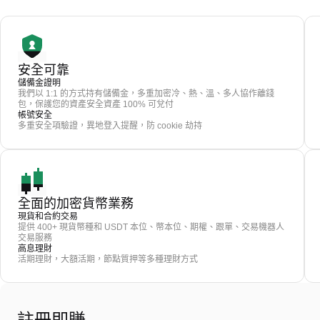
安全可靠
儲備金證明
我們以 1:1 的方式持有儲備金，多重加密冷、熱、溫、多人協作離錢
包，保護您的資產安全資產 100% 可兌付
帳號安全
多重安全項驗證，異地登入提醒，防 cookie 劫持
全面的加密貨幣業務
現貨和合約交易
提供 400+ 現貨幣種和 USDT 本位、幣本位、期權、跟單、交易機器人
交易服務
高息理財
活期理財，大額活期，節點質押等多種理財方式
註冊即賺