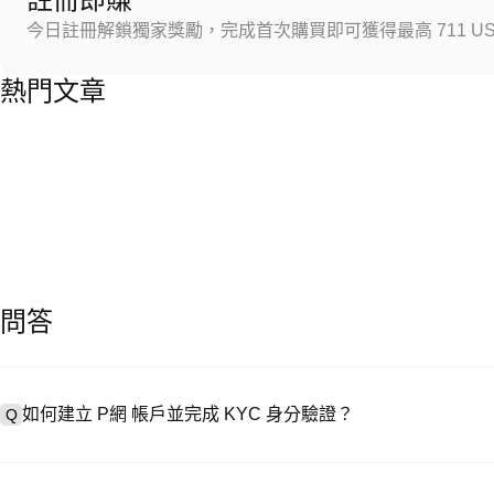
今日註冊解鎖獨家獎勵，完成首次購買即可獲得最高 711 US
熱門文章
問答
如何建立 P網 帳戶並完成 KYC 身分驗證？
Q
建立帳戶需造訪
註冊頁面
或下載 P網 應用（iOS/安卓），點按「
A
成驗證。註冊後進入「設定 → 安全與驗證」，上傳有效身分證件和自拍