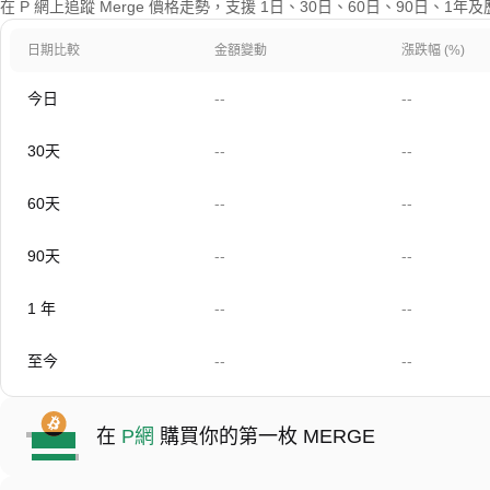
在 P 網上追蹤 Merge 價格走勢，支援 1日、30日、60日、90日、1
日期比較
金額變動
漲跌幅 (%)
今日
--
--
30天
--
--
60天
--
--
90天
--
--
1 年
--
--
至今
--
--
在
P網
購買你的第一枚 MERGE