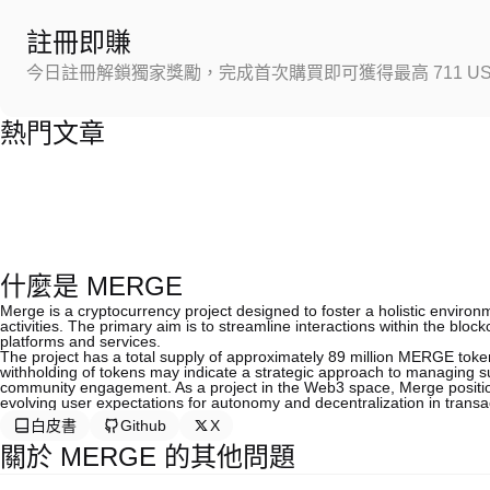
註冊即賺
今日註冊解鎖獨家獎勵，完成首次購買即可獲得最高 711 US
熱門文章
什麼是 MERGE
Merge is a cryptocurrency project designed to foster a holistic enviro
activities. The primary aim is to streamline interactions within the bl
platforms and services.
The project has a total supply of approximately 89 million MERGE tokens
withholding of tokens may indicate a strategic approach to managing s
community engagement. As a project in the Web3 space, Merge positions
evolving user expectations for autonomy and decentralization in transa
白皮書
Github
X
關於 MERGE 的其他問題