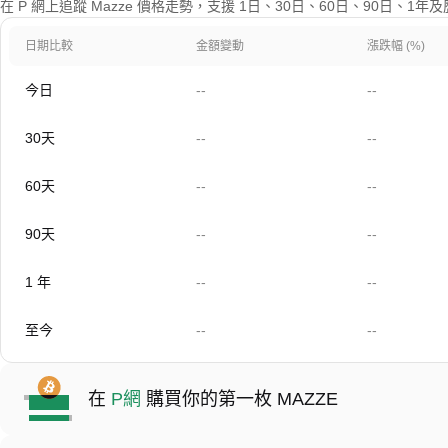
在 P 網上追蹤 Mazze 價格走勢，支援 1日、30日、60日、90日、1
日期比較
金額變動
漲跌幅 (%)
今日
--
--
30天
--
--
60天
--
--
90天
--
--
1 年
--
--
至今
--
--
在
P網
購買你的第一枚 MAZZE