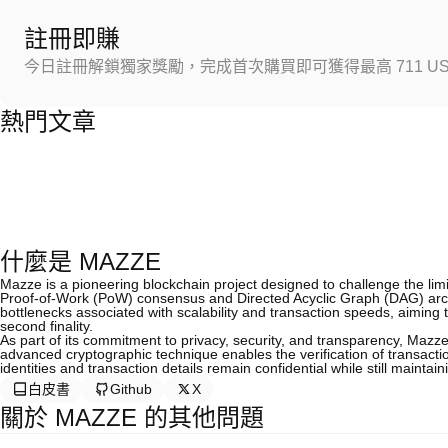
註冊即賺
今日註冊解鎖獨家獎勵，完成首次購買即可獲得最高 711 US
熱門文章
什麼是 MAZZE
Mazze is a pioneering blockchain project designed to challenge the limit
Proof-of-Work (PoW) consensus and Directed Acyclic Graph (DAG) archi
bottlenecks associated with scalability and transaction speeds, aiming
second finality.
As part of its commitment to privacy, security, and transparency, Mazz
advanced cryptographic technique enables the verification of transactio
identities and transaction details remain confidential while still maintain
白皮書
Github
X
關於 MAZZE 的其他問題