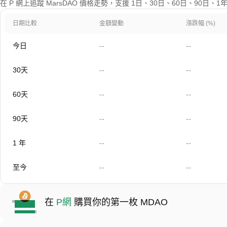
在 P 網上追蹤 MarsDAO 價格走勢，支援 1日、30日、60日、90日
日期比較
金額變動
漲跌幅 (%)
今日
--
--
30天
--
--
60天
--
--
90天
--
--
1 年
--
--
至今
--
--
在
P網
購買你的第一枚 MDAO