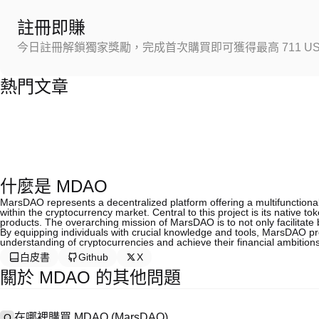
註冊即賺
今日註冊解鎖獨家獎勵，完成首次購買即可獲得最高 711 US
熱門文章
什麼是 MDAO
MarsDAO represents a decentralized platform offering a multifunctiona
within the cryptocurrency market. Central to this project is its nativ
products. The overarching mission of MarsDAO is to not only facilitate b
By equipping individuals with crucial knowledge and tools, MarsDAO p
understanding of cryptocurrencies and achieve their financial ambitions
白皮書
Github
X
關於 MDAO 的其他問題
在哪裡購買 MDAO (MarsDAO)
Q