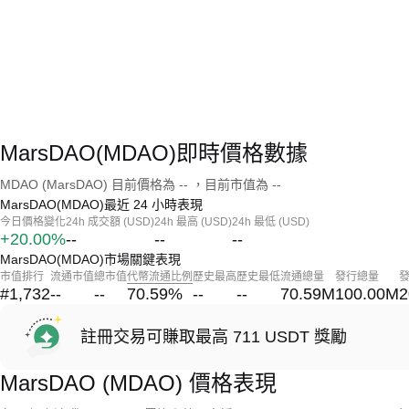
MarsDAO(MDAO)即時價格數據
MDAO (MarsDAO) 目前價格為 -- ，目前市值為 --
MarsDAO(MDAO)最近 24 小時表現
今日價格變化
24h 成交額 (USD)
24h 最高 (USD)
24h 最低 (USD)
+20.00%
--
--
--
MarsDAO(MDAO)市場關鍵表現
市值排行
流通市值
總市值
代幣流通比例
歷史最高
歷史最低
流通總量
發行總量
#1,732
--
--
70.59
%
--
--
70.59M
100.00M
2
註冊交易可賺取最高 711 USDT 獎勵
MarsDAO (MDAO) 價格表現