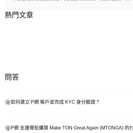
熱門文章
問答
如何建立 P網 帳戶並完成 KYC 身分驗證？
Q
建立帳戶需造訪
註冊頁面
或下載 P網 應用（iOS/安卓），點
A
成驗證。註冊後進入「設定 → 安全與驗證」，上傳有效身分證件和自
P網 支援哪些購買 Make TON Great Again (MTONGA)
Q