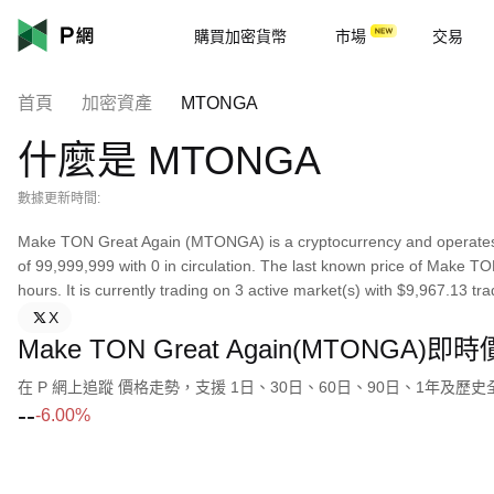
購買加密貨幣
市場
交易
首頁
加密資產
MTONGA
什麼是 MTONGA
數據更新時間:
Make TON Great Again (MTONGA) is a cryptocurrency and operates
of 99,999,999 with 0 in circulation. The last known price of Make T
hours. It is currently trading on 3 active market(s) with $9,967.13 tr
X
Make TON Great Again(MTONGA)
在 P 網上追蹤 價格走勢，支援 1日、30日、60日、90日、1年及歷
--
-6.00%