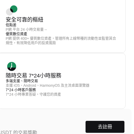
安全可靠的樞紐
低點差
P網 平台 24 小時交易量 --
優質數位資產
P網 提供 400+ 優質數位資產，管理所有上線幣種的流動性並監管其合
規性，有效降低用戶的投資風險
隨時交易 7*24小時服務
多端支援、隨時交易
支援 iOS、Android、HarmonyOS 及主流桌面瀏覽器
7*24 小時客戶服務
7*24 小時專業答疑，守護您的資產
去註冊
SDT 的交易獎勵