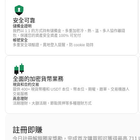
安全可靠
儲備金證明
我們以 1:1 的方式持有儲備金，多重加密冷、熱、溫、多人協作離錢
包，保護您的資產安全資產 100% 可兌付
帳號安全
多重安全項驗證，異地登入提醒，防 cookie 劫持
全面的加密貨幣業務
現貨和合約交易
提供 400+ 現貨幣種和 USDT 本位、幣本位、期權、跟單、交易機器人
交易服務
高息理財
活期理財，大額活期，節點質押等多種理財方式
註冊即賺
今日註冊解鎖獨家獎勵，完成首次購買即可獲得最高 711 U