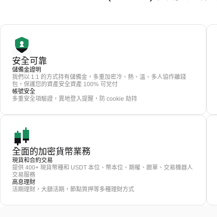
安全可靠
儲備金證明
我們以 1:1 的方式持有儲備金，多重加密冷、熱、溫、多人協作離錢
包，保護您的資產安全資產 100% 可兌付
帳號安全
多重安全項驗證，異地登入提醒，防 cookie 劫持
全面的加密貨幣業務
現貨和合約交易
提供 400+ 現貨幣種和 USDT 本位、幣本位、期權、跟單、交易機器人
交易服務
高息理財
活期理財，大額活期，節點質押等多種理財方式