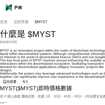
首頁
加密資產
$MYST
什麼是 $MYST
數據更新時間:
MYST is an innovative project within the realm of blockchain technolog
faced within decentralized systems. Although comprehensive information 
of interests in the world of decentralized finance (DeFi) and non-fungi
The key focal point of MYST revolves around enhancing the usability a
interactions within the decentralized ecosystem, facilitating transacti
demand for decentralized applications (dApps) increases, projects like 
designs.
Additionally, the project may leverage advanced technologies such as bl
together can significantly improve user experience in the decentralized
白皮書
X
MYST($MYST)即時價格數據
在 P 網上追蹤 價格走勢，支援 1日、30日、60日、90日、1年及歷史
--
--