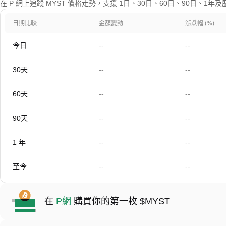
在 P 網上追蹤 MYST 價格走勢，支援 1日、30日、60日、90日、1年
日期比較
金額變動
漲跌幅 (%)
今日
--
--
30天
--
--
60天
--
--
90天
--
--
1 年
--
--
至今
--
--
在
P網
購買你的第一枚 $MYST