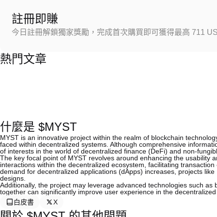
註冊即賺
今日註冊解鎖獨家獎勵，完成首次購買即可獲得最高 711 US
熱門文章
什麼是 $MYST
MYST is an innovative project within the realm of blockchain technolog
faced within decentralized systems. Although comprehensive information 
of interests in the world of decentralized finance (DeFi) and non-fungi
The key focal point of MYST revolves around enhancing the usability a
interactions within the decentralized ecosystem, facilitating transacti
demand for decentralized applications (dApps) increases, projects like 
designs.
Additionally, the project may leverage advanced technologies such as bl
together can significantly improve user experience in the decentralized
白皮書
X
關於 $MYST 的其他問題