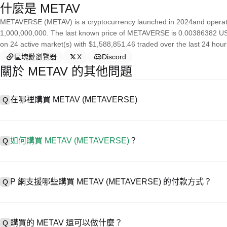
什麼是 METAV
METAVERSE (METAV) is a cryptocurrency launched in 2024and operate
1,000,000,000. The last known price of METAVERSE is 0.00386382 USD a
on 24 active market(s) with $1,588,851.46 traded over the last 24 hours
區塊鏈瀏覽器
X
Discord
關於 METAV 的其他問題
在哪裡購買 METAV (METAVERSE)
Q
A
中心化交易所 (CEX) 是購買 METAVERSE 最簡單、最可靠的
助用戶輕鬆交易。例如，P 網支援多種代幣交易，包括 METAV，並
如何購買 METAV (METAVERSE)
？
Q
在 CEX 購買 METAVERSE 一般需要以下步驟：
1. 創建帳戶並完成身分驗證 (KYC)。
A
在 P 網僅需 4 步就可開啟您的加密資產交易之旅，安全便捷地買賣 MET
2. 在帳戶中存入法幣或加密貨幣。
P 網支援哪些購買 METAV (METAVERSE) 的付款方式？
Q
3. 在 CEX 中搜尋 METAV。
4. 以市價或限價下單購買。
A
P 網支援：
1）信用卡/金融卡(Visa/MasterCard) 即時購買穩定幣 (USDT)；
購買的 METAV 還可以做什麼？
Q