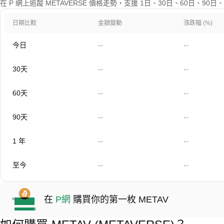
在 P 網上追蹤 METAVERSE 價格走勢，支援 1日、30日、60日、90
日期比較
金額變動
漲跌幅 (%)
今日
--
--
30天
--
--
60天
--
--
90天
--
--
1 年
--
--
至今
--
--
在
P網
購買你的第一枚 METAV