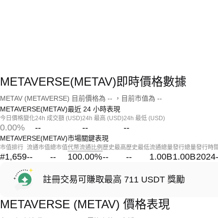
METAVERSE(METAV)即時價格數據
METAV (METAVERSE) 目前價格為 -- ，目前市值為 --
METAVERSE(METAV)最近 24 小時表現
今日價格變化
24h 成交額 (USD)
24h 最高 (USD)
24h 最低 (USD)
0.00%
--
--
--
METAVERSE(METAV)市場關鍵表現
市值排行
流通市值
總市值
代幣流通比例
歷史最高
歷史最低
流通總量
發行總量
發行時
#1,659
--
--
100.00
%
--
--
1.00B
1.00B
2024
註冊交易可賺取最高 711 USDT 獎勵
METAVERSE (METAV) 價格表現