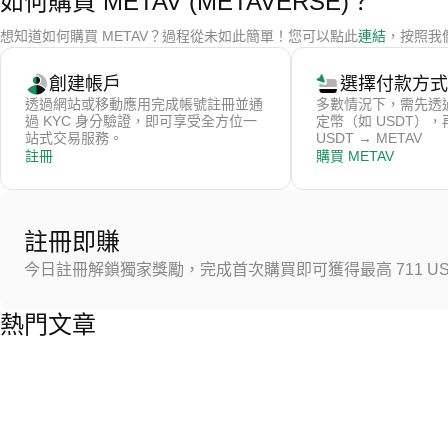
如何購買 METAV (METAVERSE)？
想知道如何購買 METAV？過程從未如此簡單！您可以點此
連結
，按照我們
創建帳戶
選擇付款方式
透過網站或移動應用完成帳號註冊並通
多數情況下，需先透
過 KYC 身分驗證，即可享受全方位一
定幣（如 USDT）
站式交易服務。
USDT → METAV
註冊
購買 METAV
註冊即賺
今日註冊解鎖獨家獎勵，完成首次購買即可獲得最高 711 US
熱門文章