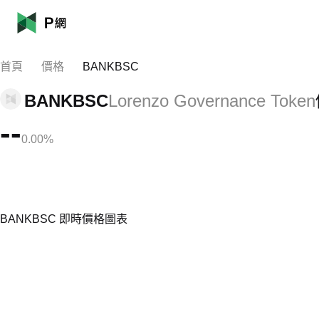
首頁
價格
BANKBSC
BANKBSC
Lorenzo Governance Token
--
0.00%
BANKBSC 即時價格圖表