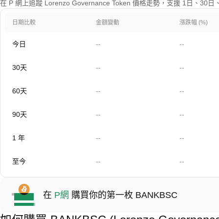
在 P 網上追蹤 Lorenzo Governance Token 價格走勢，支援 1日
日期比較
金額變動
漲跌幅 (%)
今日
--
--
30天
--
--
60天
--
--
90天
--
--
1 年
--
--
至今
--
--
在
P網
購買你的第一枚 BANKBSC