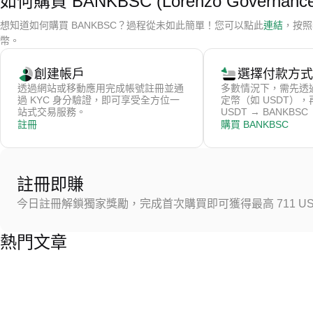
如何購買 BANKBSC (Lorenzo Governance
想知道如何購買 BANKBSC？過程從未如此簡單！您可以點此
連結
，按照我
幣。
創建帳戶
選擇付款方式
透過網站或移動應用完成帳號註冊並通
多數情況下，需先透
過 KYC 身分驗證，即可享受全方位一
定幣（如 USDT）
站式交易服務。
USDT → BANKBSC
註冊
購買 BANKBSC
註冊即賺
今日註冊解鎖獨家獎勵，完成首次購買即可獲得最高 711 US
熱門文章