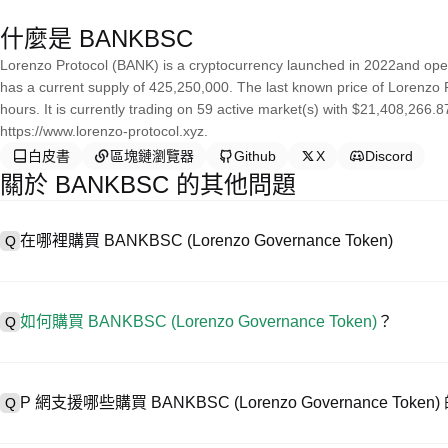
什麼是 BANKBSC
Lorenzo Protocol (BANK) is a cryptocurrency launched in 2022and ope
has a current supply of 425,250,000. The last known price of Lorenzo 
hours. It is currently trading on 59 active market(s) with $21,408,266.
https://www.lorenzo-protocol.xyz.
白皮書
區塊鏈瀏覽器
Github
X
Discord
關於 BANKBSC 的其他問題
在哪裡購買 BANKBSC (Lorenzo Governance Token)
Q
A
中心化交易所 (CEX) 是購買 Lorenzo Governance Toke
種交易工具，幫助用戶輕鬆交易。例如，P 網支援多種代幣交易，包括 
如何購買 BANKBSC (Lorenzo Governance Token)
？
Q
在 CEX 購買 Lorenzo Governance Token 一般需要以下步驟：
1. 創建帳戶並完成身分驗證 (KYC)。
A
在 P 網僅需 4 步就可開啟您的加密資產交易之旅，安全便捷地買賣 BANKBSC
2. 在帳戶中存入法幣或加密貨幣。
P 網支援哪些購買 BANKBSC (Lorenzo Governance Tok
Q
3. 在 CEX 中搜尋 BANKBSC。
4. 以市價或限價下單購買。