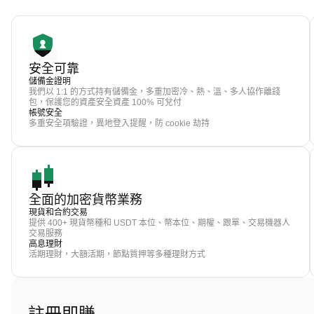
安全可靠
儲備金證明
我們以 1:1 的方式持有儲備金，多重加密冷、熱、溫、多人協作離錢
包，保護您的資產安全資產 100% 可兌付
帳號安全
多重安全項驗證，異地登入提醒，防 cookie 劫持
全面的加密貨幣業務
現貨和合約交易
提供 400+ 現貨幣種和 USDT 本位、幣本位、期權、跟單、交易機器人
交易服務
高息理財
活期理財，大額活期，節點質押等多種理財方式
註冊即賺