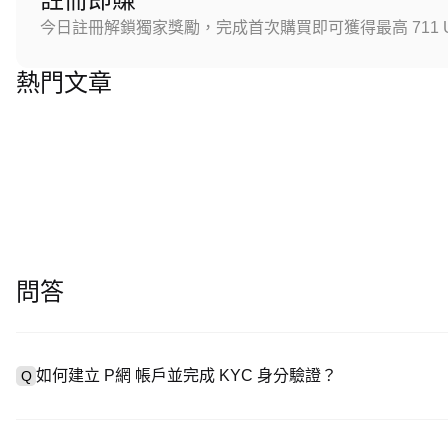
今日註冊解鎖獨家獎勵，完成首次購買即可獲得最高 711 U
熱門文章
問答
如何建立 P網 帳戶並完成 KYC 身分驗證？
Q
建立帳戶需造訪
註冊頁面
或下載 P網 應用（iOS/安卓），點
A
成驗證。註冊後進入「設定 → 安全與驗證」，上傳有效身分證件和自