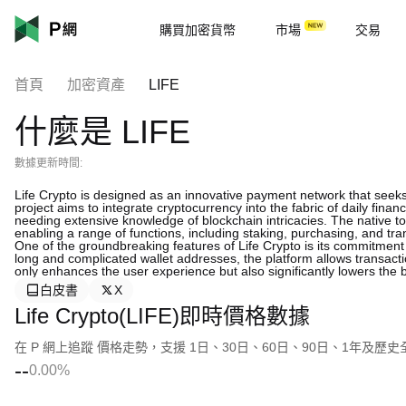
購買加密貨幣
市場
交易
首頁
加密資產
LIFE
什麼是 LIFE
數據更新時間:
Life Crypto is designed as an innovative payment network that seeks t
project aims to integrate cryptocurrency into the fabric of daily finan
needing extensive knowledge of blockchain intricacies. The native t
enabling a range of functions, including staking, purchasing, and tra
One of the groundbreaking features of Life Crypto is its commitment t
long and complicated wallet addresses, the platform allows transac
only enhances the user experience but also significantly lowers the b
白皮書
X
Life Crypto(LIFE)即時價格數據
在 P 網上追蹤 價格走勢，支援 1日、30日、60日、90日、1年及歷
--
0.00%