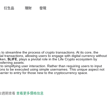
衍生品
理財
發現
o streamline the process of crypto transactions. At its core, the
cial transactions, allowing users to engage with digital currency without
oken,
$LIFE
, plays a pivotal role in the Life Crypto ecosystem by
nsferring assets.
o simplifying user interaction. Rather than requiring users to input
tions to be executed using simple usernames. This unique aspect not
arrier to entry for those new to the cryptocurrency space.
史全週期查看
查看更多價格信息