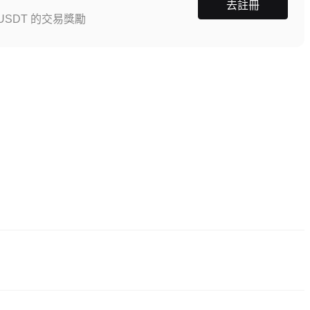
去註冊
SDT 的交易獎勵
按「註冊」，提供郵箱或手機號，設定密碼，並透過確認連結或簡訊驗證碼完
拍。驗證通常在 24-48 小時內完成。