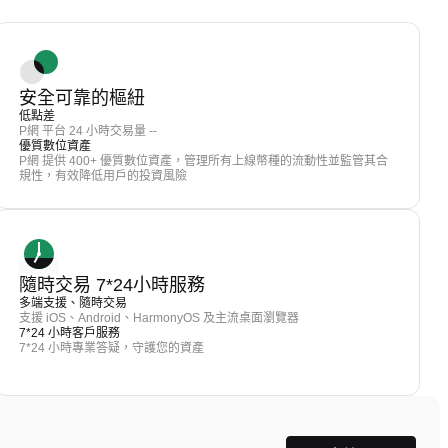
安全可靠的樞紐
低點差
P網 平台 24 小時交易量 --
優質數位資產
P網 提供 400+ 優質數位資產，管理所有上線幣種的流動性並監管其合
規性，有效降低用戶的投資風險
隨時交易 7*24小時服務
多端支援、隨時交易
支援 iOS、Android、HarmonyOS 及主流桌面瀏覽器
7*24 小時客戶服務
7*24 小時專業答疑，守護您的資產