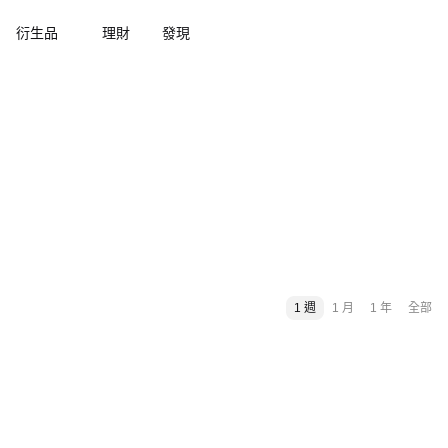
衍生品
理財
發現
1 週
1 月
1 年
全部