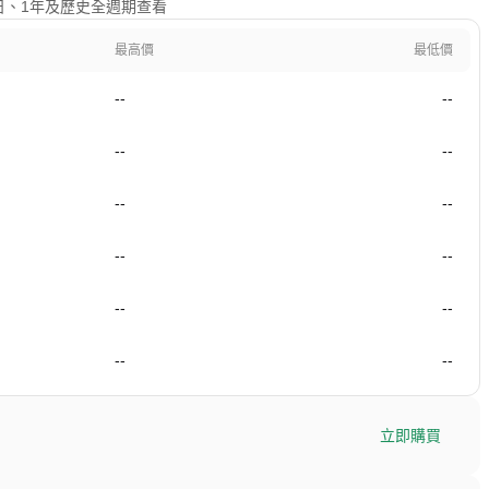
、90日、1年及歷史全週期查看
最高價
最低價
--
--
--
--
--
--
--
--
--
--
--
--
立即購買