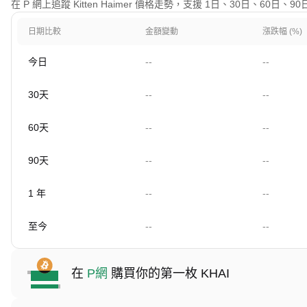
在 P 網上追蹤 Kitten Haimer 價格走勢，支援 1日、30日、60日
日期比較
金額變動
漲跌幅 (%)
今日
--
--
30天
--
--
60天
--
--
90天
--
--
1 年
--
--
至今
--
--
在
P網
購買你的第一枚 KHAI