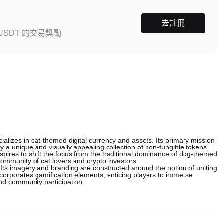
去註冊
SDT 的交易獎勵
ializes in cat-themed digital currency and assets. Its primary mission
by a unique and visually appealing collection of non-fungible tokens
 aspires to shift the focus from the traditional dominance of dog-themed
ommunity of cat lovers and crypto investors.
 Its imagery and branding are constructed around the notion of uniting
ncorporates gamification elements, enticing players to immerse
nd community participation.