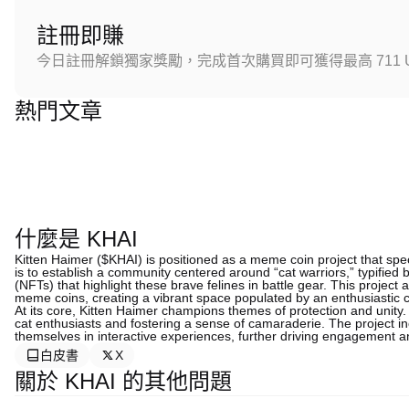
註冊即賺
今日註冊解鎖獨家獎勵，完成首次購買即可獲得最高 711 U
熱門文章
什麼是 KHAI
Kitten Haimer ($KHAI) is positioned as a meme coin project that spec
is to establish a community centered around “cat warriors,” typified 
(NFTs) that highlight these brave felines in battle gear. This project
meme coins, creating a vibrant space populated by an enthusiastic c
At its core, Kitten Haimer champions themes of protection and unity.
cat enthusiasts and fostering a sense of camaraderie. The project i
themselves in interactive experiences, further driving engagement a
白皮書
X
關於 KHAI 的其他問題