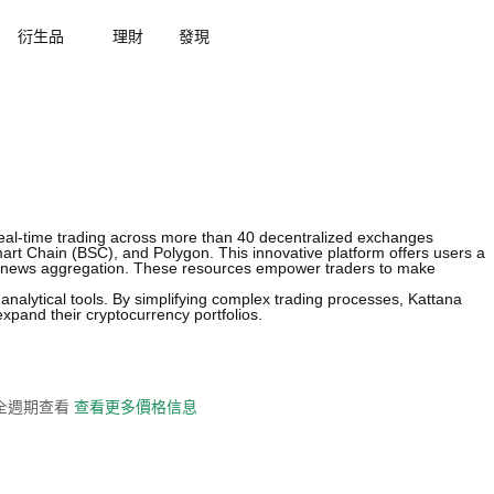
衍生品
理財
發現
 real-time trading across more than 40 decentralized exchanges
rt Chain (BSC), and Polygon. This innovative platform offers users a
, and news aggregation. These resources empower traders to make
st analytical tools. By simplifying complex trading processes, Kattana
expand their cryptocurrency portfolios.
史全週期查看
查看更多價格信息