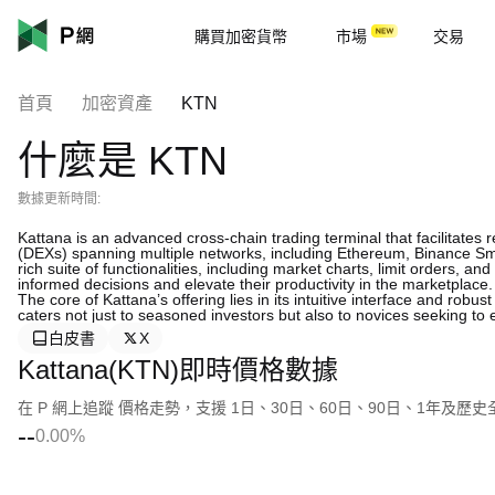
購買加密貨幣
市場
交易
首頁
加密資產
KTN
什麼是 KTN
數據更新時間:
Kattana is an advanced cross-chain trading terminal that facilitates
(DEXs) spanning multiple networks, including Ethereum, Binance Sma
rich suite of functionalities, including market charts, limit orders
informed decisions and elevate their productivity in the marketplace.
The core of Kattana’s offering lies in its intuitive interface and robu
caters not just to seasoned investors but also to novices seeking to 
白皮書
X
Kattana(KTN)即時價格數據
在 P 網上追蹤 價格走勢，支援 1日、30日、60日、90日、1年及歷
--
0.00%