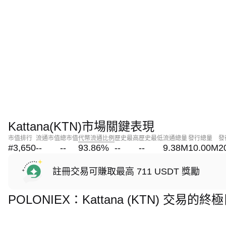
Kattana(KTN)市場關鍵表現
市值排行
流通市值
總市值
代幣流通比例
歷史最高
歷史最低
流通總量
發行總量
發
#3,650
--
--
93.86
%
--
--
9.38M
10.00M
2
註冊交易可賺取最高 711 USDT 獎勵
POLONIEX：Kattana (KTN) 交易的