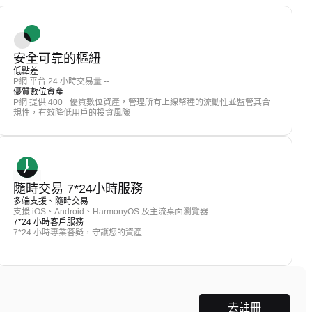
安全可靠的樞紐
低點差
P網 平台 24 小時交易量 --
優質數位資產
P網 提供 400+ 優質數位資產，管理所有上線幣種的流動性並監管其合
規性，有效降低用戶的投資風險
隨時交易 7*24小時服務
多端支援、隨時交易
支援 iOS、Android、HarmonyOS 及主流桌面瀏覽器
7*24 小時客戶服務
7*24 小時專業答疑，守護您的資產
去註冊