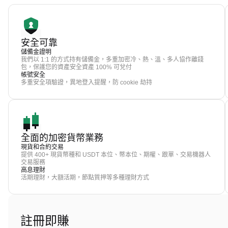
安全可靠
儲備金證明
我們以 1:1 的方式持有儲備金，多重加密冷、熱、溫、多人協作離錢
包，保護您的資產安全資產 100% 可兌付
帳號安全
多重安全項驗證，異地登入提醒，防 cookie 劫持
全面的加密貨幣業務
現貨和合約交易
提供 400+ 現貨幣種和 USDT 本位、幣本位、期權、跟單、交易機器人
交易服務
高息理財
活期理財，大額活期，節點質押等多種理財方式
註冊即賺