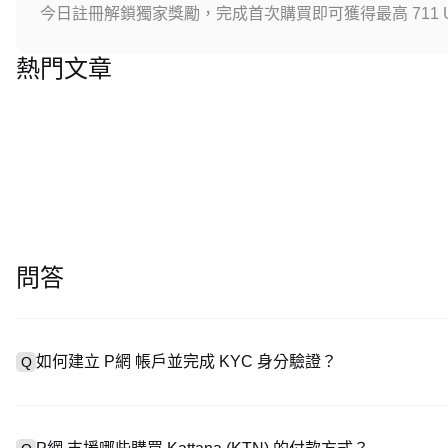
今日註冊解鎖獨家獎勵，完成首次購買即可獲得最高 711 U
熱門文章
問答
如何建立 P網 帳戶並完成 KYC 身分驗證？
Q
建立帳戶需造訪
註冊頁面
或下載 P網 應用（iOS/安卓），點
A
成驗證。註冊後進入「設定 → 安全與驗證」，上傳有效身分證件和自