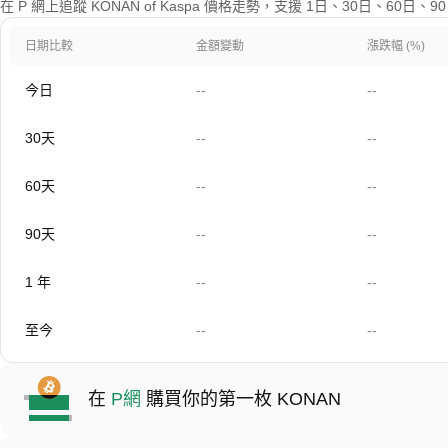
在 P 網上追蹤 KONAN of Kaspa 價格走勢，支援 1日、30日、60日
日期比較
金額變動
漲跌幅 (%)
今日
--
--
30天
--
--
60天
--
--
90天
--
--
1 年
--
--
至今
--
--
在
P網
購買你的第一枚 KONAN