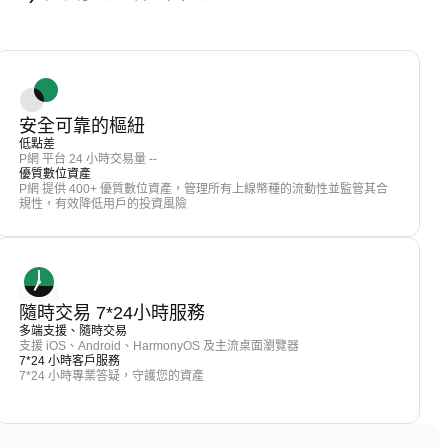
安全可靠的樞紐
低點差
P網 平台 24 小時交易量 --
優質數位資產
P網 提供 400+ 優質數位資產，管理所有上線幣種的流動性並監管其合
規性，有效降低用戶的投資風險
隨時交易 7*24小時服務
多端支援、隨時交易
支援 iOS、Android、HarmonyOS 及主流桌面瀏覽器
7*24 小時客戶服務
7*24 小時專業答疑，守護您的資產