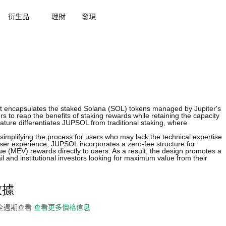
衍生品
理財
發現
at encapsulates the staked Solana (SOL) tokens managed by Jupiter's
rs to reap the benefits of staking rewards while retaining the capacity
eature differentiates JUPSOL from traditional staking, where
simplifying the process for users who may lack the technical expertise
ser experience, JUPSOL incorporates a zero-fee structure for
ue (MEV) rewards directly to users. As a result, the design promotes a
il and institutional investors looking for maximum value from their
數據
史全週期查看
查看更多價格信息