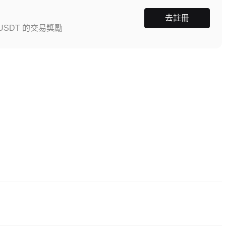
去註冊
SDT 的交易獎勵