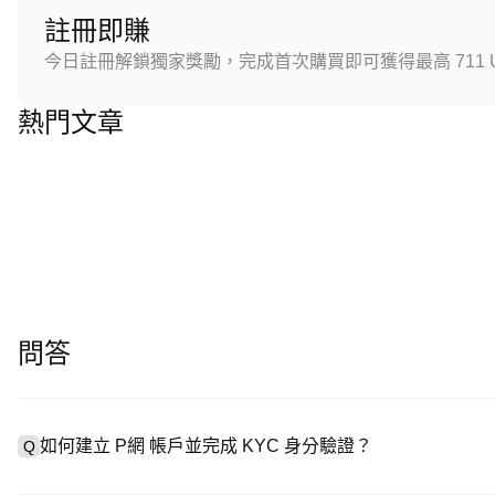
註冊即賺
今日註冊解鎖獨家獎勵，完成首次購買即可獲得最高 711 U
熱門文章
問答
如何建立 P網 帳戶並完成 KYC 身分驗證？
Q