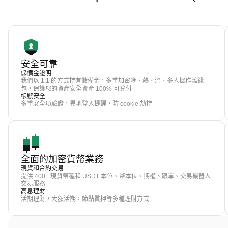
安全可靠
儲備金證明
我們以 1:1 的方式持有儲備金，多重加密冷、熱、溫、多人協作離錢
包，保護您的資產安全資產 100% 可兌付
帳號安全
多重安全項驗證，異地登入提醒，防 cookie 劫持
全面的加密貨幣業務
現貨和合約交易
提供 400+ 現貨幣種和 USDT 本位、幣本位、期權、跟單、交易機器人
交易服務
高息理財
活期理財，大額活期，節點質押等多種理財方式