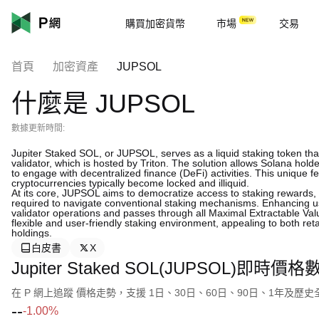
購買加密貨幣
市場
交易
首頁
加密資產
JUPSOL
什麼是 JUPSOL
數據更新時間:
Jupiter Staked SOL, or JUPSOL, serves as a liquid staking token th
validator, which is hosted by Triton. The solution allows Solana holde
to engage with decentralized finance (DeFi) activities. This unique f
cryptocurrencies typically become locked and illiquid.
At its core, JUPSOL aims to democratize access to staking rewards, 
required to navigate conventional staking mechanisms. Enhancing u
validator operations and passes through all Maximal Extractable Val
flexible and user-friendly staking environment, appealing to both reta
holdings.
白皮書
X
Jupiter Staked SOL(JUPSOL)即時價格
在 P 網上追蹤 價格走勢，支援 1日、30日、60日、90日、1年及歷
--
-1.00%