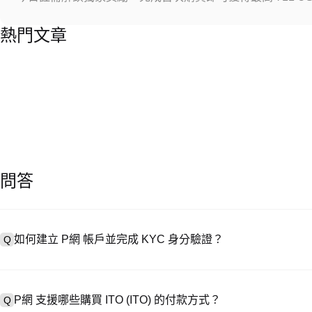
熱門文章
問答
如何建立 P網 帳戶並完成 KYC 身分驗證？
Q
建立帳戶需造訪
註冊頁面
或下載 P網 應用（iOS/安卓），點按「
A
成驗證。註冊後進入「設定 → 安全與驗證」，上傳有效身分證件和自拍
P網 支援哪些購買 ITO (ITO) 的付款方式？
Q