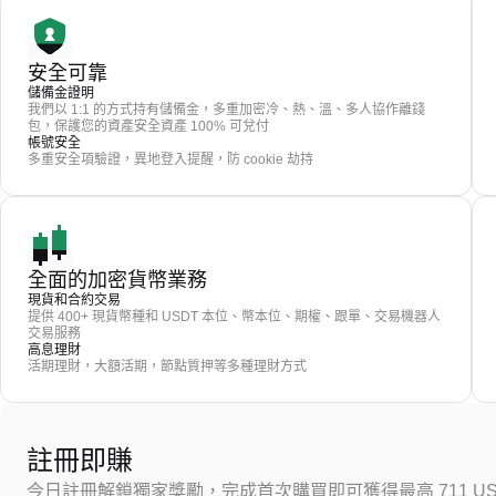
安全可靠
儲備金證明
我們以 1:1 的方式持有儲備金，多重加密冷、熱、溫、多人協作離錢
包，保護您的資產安全資產 100% 可兌付
帳號安全
多重安全項驗證，異地登入提醒，防 cookie 劫持
全面的加密貨幣業務
現貨和合約交易
提供 400+ 現貨幣種和 USDT 本位、幣本位、期權、跟單、交易機器人
交易服務
高息理財
活期理財，大額活期，節點質押等多種理財方式
註冊即賺
今日註冊解鎖獨家獎勵，完成首次購買即可獲得最高 711 US