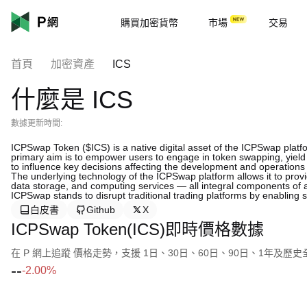
購買加密貨幣
市場
交易
首頁
加密資產
ICS
什麼是 ICS
數據更新時間:
ICPSwap Token ($ICS) is a native digital asset of the ICPSwap platfo
primary aim is to empower users to engage in token swapping, yield
to influence key decisions affecting the development and operations 
The underlying technology of the ICPSwap platform allows it to prov
data storage, and computing services — all integral components of a 
ICPSwap stands to disrupt traditional trading platforms by enabling
白皮書
Github
X
ICPSwap Token(ICS)即時價格數據
在 P 網上追蹤 價格走勢，支援 1日、30日、60日、90日、1年及歷
--
-2.00%