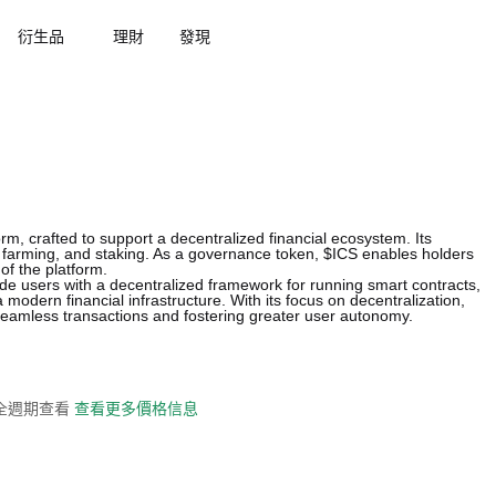
衍生品
理財
發現
rm, crafted to support a decentralized financial ecosystem. Its
 farming, and staking. As a governance token, $ICS enables holders
of the platform.
ide users with a decentralized framework for running smart contracts,
modern financial infrastructure. With its focus on decentralization,
 seamless transactions and fostering greater user autonomy.
史全週期查看
查看更多價格信息