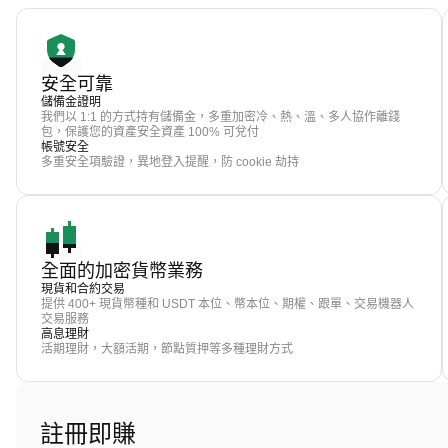
安全可靠
儲備金證明
我們以 1:1 的方式持有儲備金，多重加密冷、熱、溫、多人協作離錢
包，保護您的資產安全資產 100% 可兌付
帳號安全
多重安全項驗證，異地登入提醒，防 cookie 劫持
全面的加密貨幣業務
現貨和合約交易
提供 400+ 現貨幣種和 USDT 本位、幣本位、期權、跟單、交易機器人
交易服務
高息理財
活期理財，大額活期，節點質押等多種理財方式
註冊即賺