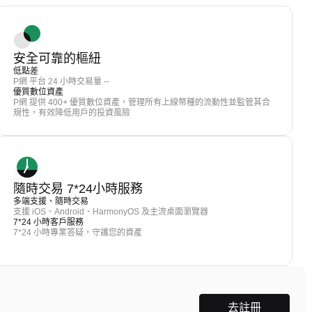
安全可靠的樞紐
低點差
P網 平台 24 小時交易量 --
優質數位資產
P網 提供 400+ 優質數位資產，管理所有上線幣種的流動性並監管其合
規性，有效降低用戶的投資風險
隨時交易 7*24小時服務
多端支援、隨時交易
支援 iOS、Android、HarmonyOS 及主流桌面瀏覽器
7*24 小時客戶服務
7*24 小時專業答疑，守護您的資產
去註冊