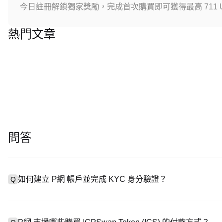
今日註冊解鎖獨家獎勵，完成首次購買即可獲得最高 711 U
熱門文章
問答
如何建立 P網 帳戶並完成 KYC 身分驗證？
Q
建立帳戶需造訪
註冊頁面
或下載 P網 應用（iOS/安卓），點
A
成驗證。註冊後進入「設定 → 安全與驗證」，上傳有效身分證件和自