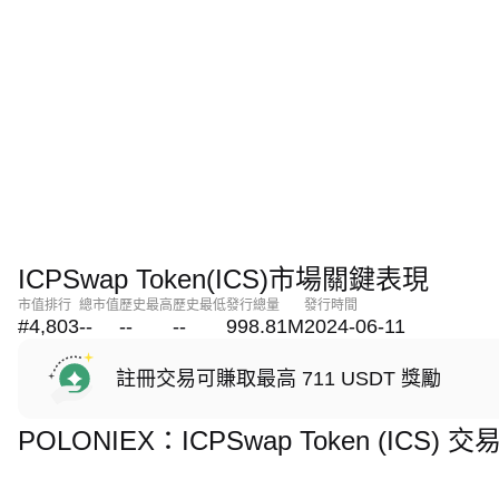
ICPSwap Token(ICS)市場關鍵表現
市值排行
總市值
歷史最高
歷史最低
發行總量
發行時間
#4,803
--
--
--
998.81M
2024-06-11
註冊交易可賺取最高 711 USDT 獎勵
POLONIEX：ICPSwap Token (ICS