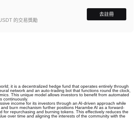
去註冊
SDT 的交易獎勵
ld; it is a decentralized hedge fund that operates entirely through
I neural network and an auto-trading bot that functions round the clock,
ics. This unique model allows investors to benefit from automated
es continuously.
assive income for its investors through an AI-driven approach while
and burn mechanism further positions Harambe AI as a forward-
sed for repurchasing and burning tokens. This effectively reduces the
alue over time and aligning the interests of the community with the