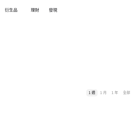
衍生品
理財
發現
1 週
1 月
1 年
全部