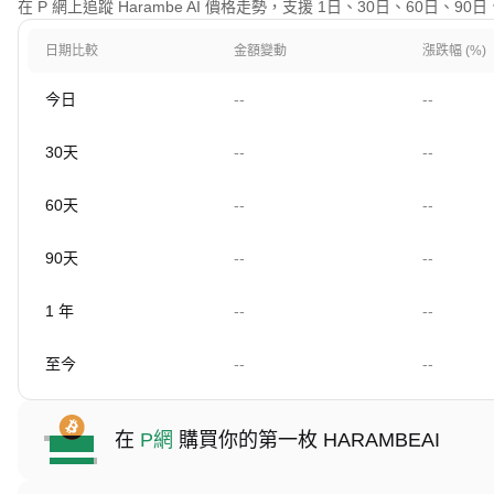
在 P 網上追蹤 Harambe AI 價格走勢，支援 1日、30日、60日、
日期比較
金額變動
漲跌幅 (%)
今日
--
--
30天
--
--
60天
--
--
90天
--
--
1 年
--
--
至今
--
--
在
P網
購買你的第一枚 HARAMBEAI