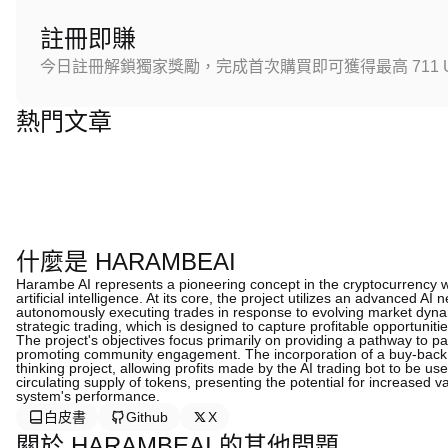
註冊即賺
今日註冊解鎖獨家獎勵，完成首次購買即可獲得最高 711 U
熱門文章
什麼是 HARAMBEAI
Harambe AI represents a pioneering concept in the cryptocurrency wor
artificial intelligence. At its core, the project utilizes an advanced A
autonomously executing trades in response to evolving market dynam
strategic trading, which is designed to capture profitable opportuniti
The project's objectives focus primarily on providing a pathway to p
promoting community engagement. The incorporation of a buy-back 
thinking project, allowing profits made by the AI trading bot to be u
circulating supply of tokens, presenting the potential for increased v
system's performance.
白皮書
Github
X
關於 HARAMBEAI 的其他問題