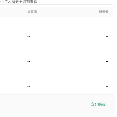
90日、1年及歷史全週期查看
最高價
最低價
--
--
--
--
--
--
--
--
--
--
--
--
立即購買