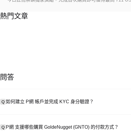
熱門文章
問答
如何建立 P網 帳戶並完成 KYC 身分驗證？
Q
建立帳戶需造訪
註冊頁面
或下載 P網 應用（iOS/安卓），點按「
A
成驗證。註冊後進入「設定 → 安全與驗證」，上傳有效身分證件和自拍
P網 支援哪些購買 GoldeNugget (GNTO) 的付款方式？
Q