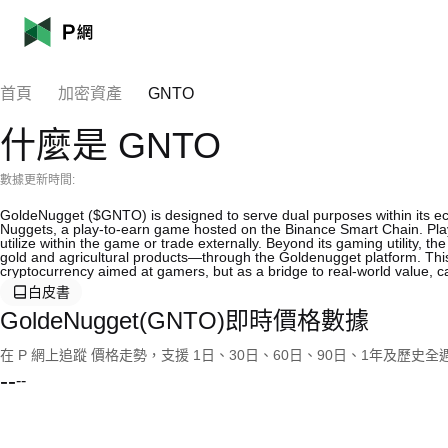
首頁
加密資產
GNTO
什麼是 GNTO
數據更新時間:
GoldeNugget ($GNTO) is designed to serve dual purposes within its eco
Nuggets, a play-to-earn game hosted on the Binance Smart Chain. Pl
utilize within the game or trade externally. Beyond its gaming utility, 
gold and agricultural products—through the Goldenugget platform. This 
cryptocurrency aimed at gamers, but as a bridge to real-world value, cat
白皮書
GoldeNugget(GNTO)即時價格數據
在 P 網上追蹤 價格走勢，支援 1日、30日、60日、90日、1年及歷史
--
--