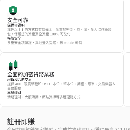
安全可靠
儲備金證明
我們以 1:1 的方式持有儲備金，多重加密冷、熱、溫、多人協作離錢
包，保護您的資產安全資產 100% 可兌付
帳號安全
多重安全項驗證，異地登入提醒，防 cookie 劫持
全面的加密貨幣業務
現貨和合約交易
提供 400+ 現貨幣種和 USDT 本位、幣本位、期權、跟單、交易機器人
交易服務
高息理財
活期理財，大額活期，節點質押等多種理財方式
註冊即賺
今日註冊解鎖獨家獎勵，完成首次購買即可獲得最高 711 US