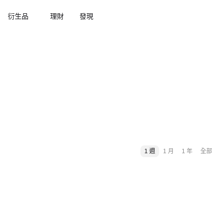
衍生品
理財
發現
1 週
1 月
1 年
全部