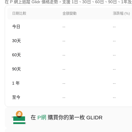
在 P 網上追蹤 Glidr 價格走勢，支援 1日、30日、60日、90日、1
日期比較
金額變動
漲跌幅 (%)
今日
--
--
30天
--
--
60天
--
--
90天
--
--
1 年
--
--
至今
--
--
在
P網
購買你的第一枚 GLIDR