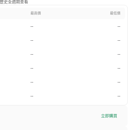
年及歷史全週期查看
最高價
最低價
--
--
--
--
--
--
--
--
--
--
--
--
立即購買