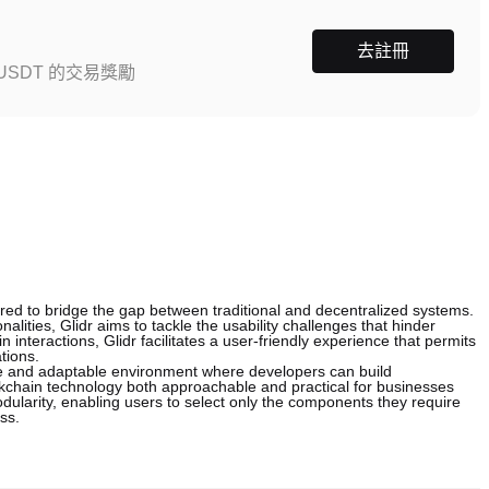
去註冊
SDT 的交易獎勵
lored to bridge the gap between traditional and decentralized systems.
alities, Glidr aims to tackle the usability challenges that hinder
interactions, Glidr facilitates a user-friendly experience that permits
tions.
ve and adaptable environment where developers can build
ockchain technology both approachable and practical for businesses
odularity, enabling users to select only the components they require
ss.