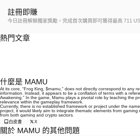
註冊即賺
今日註冊解鎖獨家獎勵，完成首次購買即可獲得最高 711 US
熱門文章
什麼是 MAMU
At its core, “Frog King, $mamu,” does not directly correspond to any r
information. Instead, it appears to be a conflation of terms with a re
Awakening.” In the game, Mamu plays a pivotal role by teaching the pro
relevance within the gameplay framework.
Currently, there is no established framework or project under the name
project, it would likely aim to integrate thematic elements from gaming 
from both gaming and crypto sectors.
白皮書
X
關於 MAMU 的其他問題