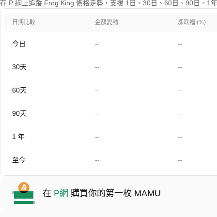
在 P 網上追蹤 Frog King 價格走勢，支援 1日、30日、60日、90日
日期比較
金額變動
漲跌幅 (%)
今日
--
--
30天
--
--
60天
--
--
90天
--
--
1 年
--
--
至今
--
--
在
P網
購買你的第一枚 MAMU