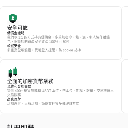
安全可靠
儲備金證明
我們以 1:1 的方式持有儲備金，多重加密冷、熱、溫、多人協作離錢
包，保護您的資產安全資產 100% 可兌付
帳號安全
多重安全項驗證，異地登入提醒，防 cookie 劫持
全面的加密貨幣業務
現貨和合約交易
提供 400+ 現貨幣種和 USDT 本位、幣本位、期權、跟單、交易機器人
交易服務
高息理財
活期理財，大額活期，節點質押等多種理財方式
註冊即賺