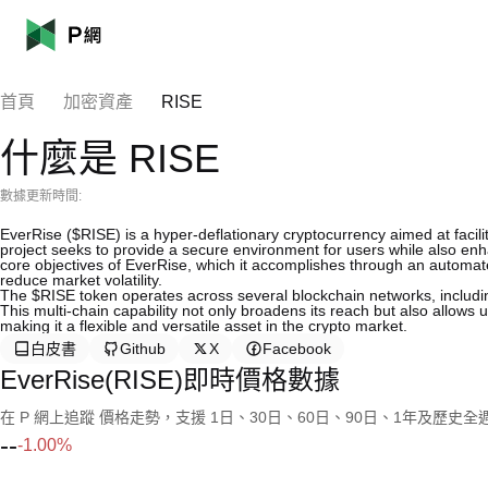
首頁
加密資產
RISE
什麼是 RISE
數據更新時間:
EverRise ($RISE) is a hyper-deflationary cryptocurrency aimed at facil
project seeks to provide a secure environment for users while also enha
core objectives of EverRise, which it accomplishes through an automat
reduce market volatility.
The $RISE token operates across several blockchain networks, includ
This multi-chain capability not only broadens its reach but also allows u
making it a flexible and versatile asset in the crypto market.
白皮書
Github
X
Facebook
EverRise(RISE)即時價格數據
在 P 網上追蹤 價格走勢，支援 1日、30日、60日、90日、1年及歷史
--
-1.00%