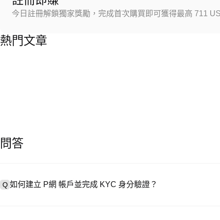
今日註冊解鎖獨家獎勵，完成首次購買即可獲得最高 711 US
熱門文章
問答
如何建立 P網 帳戶並完成 KYC 身分驗證？
Q
建立帳戶需造訪
註冊頁面
或下載 P網 應用（iOS/安卓），點按「
A
成驗證。註冊後進入「設定 → 安全與驗證」，上傳有效身分證件和自拍