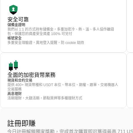
安全可靠
儲備金證明
我們以 1:1 的方式持有儲備金，多重加密冷、熱、溫、多人協作離錢
包，保護您的資產安全資產 100% 可兌付
帳號安全
多重安全項驗證，異地登入提醒，防 cookie 劫持
全面的加密貨幣業務
現貨和合約交易
提供 400+ 現貨幣種和 USDT 本位、幣本位、期權、跟單、交易機器人
交易服務
高息理財
活期理財，大額活期，節點質押等多種理財方式
註冊即賺
今日註冊解鎖獨家獎勵，完成首次購買即可獲得最高 711 US