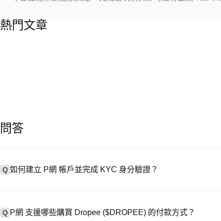
熱門文章
問答
如何建立 P網 帳戶並完成 KYC 身分驗證？
Q
建立帳戶需造訪
註冊頁面
或下載 P網 應用（iOS/安卓），點按「
A
成驗證。註冊後進入「設定 → 安全與驗證」，上傳有效身分證件和自拍
P網 支援哪些購買 Dropee ($DROPEE) 的付款方式？
Q