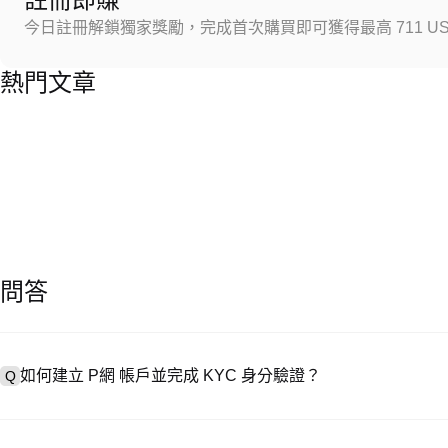
今日註冊解鎖獨家獎勵，完成首次購買即可獲得最高 711 US
熱門文章
問答
如何建立 P網 帳戶並完成 KYC 身分驗證？
Q
建立帳戶需造訪
註冊頁面
或下載 P網 應用（iOS/安卓），點按「
A
成驗證。註冊後進入「設定 → 安全與驗證」，上傳有效身分證件和自拍