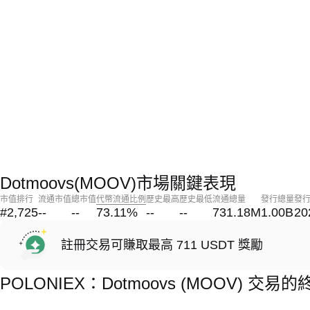
Dotmoovs(MOOV)市場關鍵表現
市值排行
流通市值
總市值
代幣流通比例
歷史最高
歷史最低
流通總量
發行總量
發
#2,725
--
--
73.11
%
--
--
731.18M
1.00B
20
註冊交易可賺取最高 711 USDT 獎勵
POLONIEX：Dotmoovs (MOOV) 交