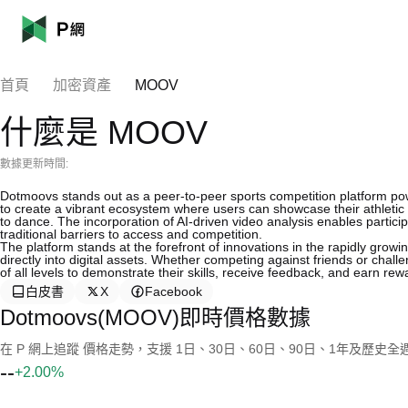
首頁
加密資產
MOOV
什麼是 MOOV
數據更新時間:
Dotmoovs stands out as a peer-to-peer sports competition platform po
to create a vibrant ecosystem where users can showcase their athletic t
to dance. The incorporation of AI-driven video analysis enables partic
traditional barriers to access and competition.
The platform stands at the forefront of innovations in the rapidly gro
directly into digital assets. Whether competing against friends or chal
of all levels to demonstrate their skills, receive feedback, and earn rew
白皮書
X
Facebook
Dotmoovs(MOOV)即時價格數據
在 P 網上追蹤 價格走勢，支援 1日、30日、60日、90日、1年及歷史
--
+2.00%