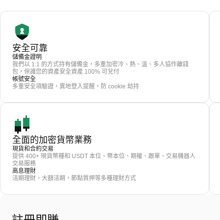
安全可靠
儲備金證明
我們以 1:1 的方式持有儲備金，多重加密冷、熱、溫、多人協作離錢
包，保護您的資產安全資產 100% 可兌付
帳號安全
多重安全項驗證，異地登入提醒，防 cookie 劫持
全面的加密貨幣業務
現貨和合約交易
提供 400+ 現貨幣種和 USDT 本位、幣本位、期權、跟單、交易機器人
交易服務
高息理財
活期理財，大額活期，節點質押等多種理財方式
註冊即賺