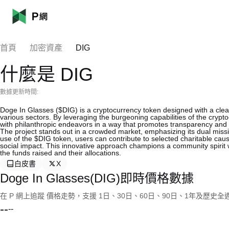
首頁
加密資產
DIG
什麼是 DIG
數據更新時間:
Doge In Glasses ($DIG) is a cryptocurrency token designed with a clea
various sectors. By leveraging the burgeoning capabilities of the cry
with philanthropic endeavors in a way that promotes transparency and t
The project stands out in a crowded market, emphasizing its dual missi
use of the $DIG token, users can contribute to selected charitable causes
social impact. This innovative approach champions a community spirit w
the funds raised and their allocations.
白皮書
X
Doge In Glasses(DIG)即時價格數據
在 P 網上追蹤 價格走勢，支援 1日、30日、60日、90日、1年及歷史
--
--