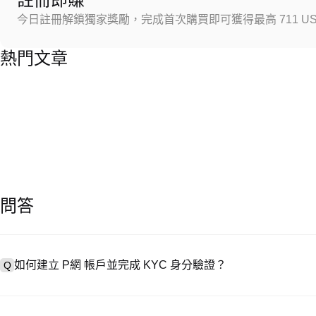
今日註冊解鎖獨家獎勵，完成首次購買即可獲得最高 711 US
熱門文章
問答
如何建立 P網 帳戶並完成 KYC 身分驗證？
Q
建立帳戶需造訪
註冊頁面
或下載 P網 應用（iOS/安卓），點按「
A
成驗證。註冊後進入「設定 → 安全與驗證」，上傳有效身分證件和自拍