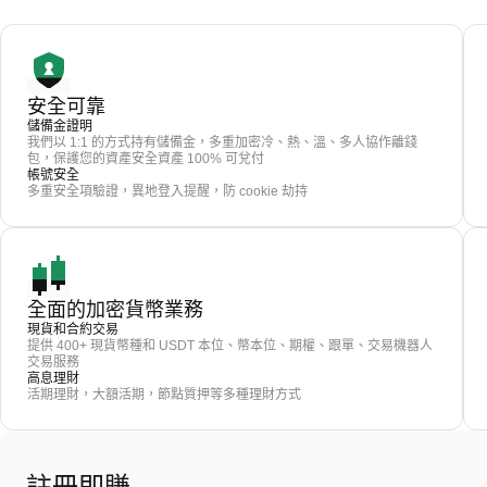
安全可靠
儲備金證明
我們以 1:1 的方式持有儲備金，多重加密冷、熱、溫、多人協作離錢
包，保護您的資產安全資產 100% 可兌付
帳號安全
多重安全項驗證，異地登入提醒，防 cookie 劫持
全面的加密貨幣業務
現貨和合約交易
提供 400+ 現貨幣種和 USDT 本位、幣本位、期權、跟單、交易機器人
交易服務
高息理財
活期理財，大額活期，節點質押等多種理財方式
註冊即賺