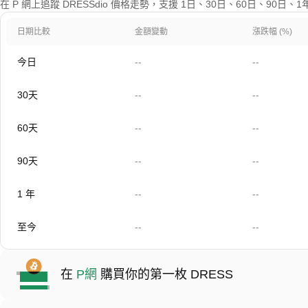
在 P 網上追蹤 DRESSdio 價格走勢，支援 1日、30日、60日、90日
日期比較
金額變動
漲跌幅 (%)
今日
--
--
30天
--
--
60天
--
--
90天
--
--
1 年
--
--
至今
--
--
在
P網
購買你的第一枚 DRESS