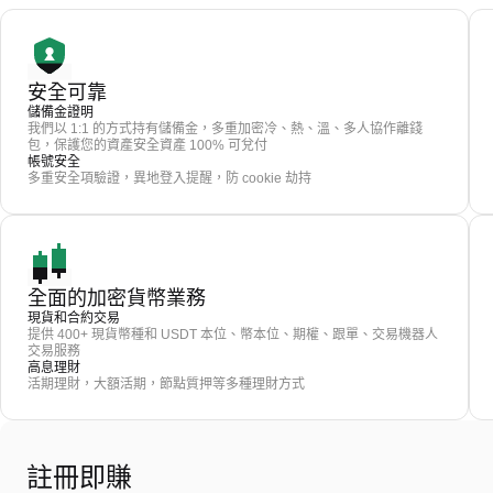
安全可靠
儲備金證明
我們以 1:1 的方式持有儲備金，多重加密冷、熱、溫、多人協作離錢
包，保護您的資產安全資產 100% 可兌付
帳號安全
多重安全項驗證，異地登入提醒，防 cookie 劫持
全面的加密貨幣業務
現貨和合約交易
提供 400+ 現貨幣種和 USDT 本位、幣本位、期權、跟單、交易機器人
交易服務
高息理財
活期理財，大額活期，節點質押等多種理財方式
註冊即賺