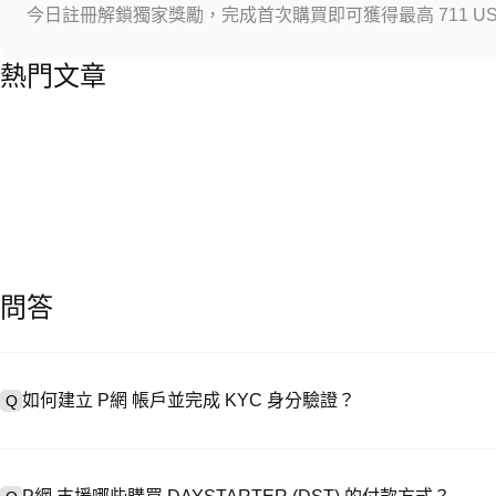
今日註冊解鎖獨家獎勵，完成首次購買即可獲得最高 711 US
熱門文章
問答
如何建立 P網 帳戶並完成 KYC 身分驗證？
Q
建立帳戶需造訪
註冊頁面
或下載 P網 應用（iOS/安卓），點按「
A
成驗證。註冊後進入「設定 → 安全與驗證」，上傳有效身分證件和自拍