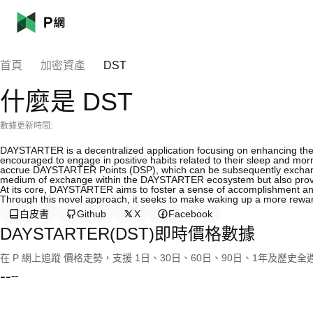
首頁
加密資產
DST
什麼是 DST
數據更新時間:
DAYSTARTER is a decentralized application focusing on enhancing the
encouraged to engage in positive habits related to their sleep and morn
accrue DAYSTARTER Points (DSP), which can be subsequently exchanged 
medium of exchange within the DAYSTARTER ecosystem but also provid
At its core, DAYSTARTER aims to foster a sense of accomplishment and we
Through this novel approach, it seeks to make waking up a more reward
白皮書
Github
X
Facebook
DAYSTARTER(DST)即時價格數據
在 P 網上追蹤 價格走勢，支援 1日、30日、60日、90日、1年及歷史
--
--