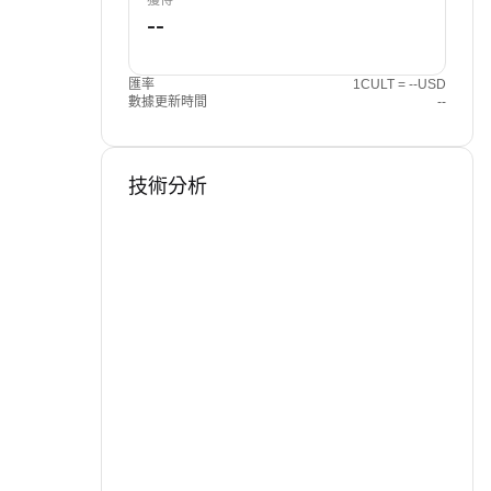
獲得
匯率
1CULT = --USD
數據更新時間
--
技術分析