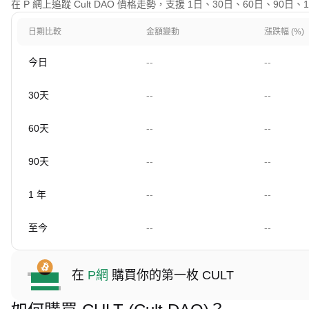
在 P 網上追蹤 Cult DAO 價格走勢，支援 1日、30日、60日、90
日期比較
金額變動
漲跌幅 (%)
今日
--
--
30天
--
--
60天
--
--
90天
--
--
1 年
--
--
至今
--
--
在
P網
購買你的第一枚 CULT