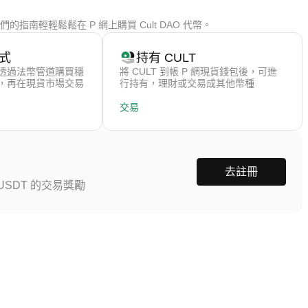
的指南輕輕鬆鬆在 P 網上購買 Cult DAO 代幣。
式
持有 CULT
透過法幣管道購買穩
將 CULT 到帳 P 網現貨錢包後，可進
），再在現貨市場交易
行持有，理財或交易成其他幣種
交易
去註冊
SDT 的交易獎勵