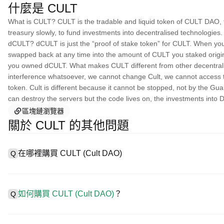
什麼是 CULT
What is CULT? CULT is the tradable and liquid token of CULT DAO, tr
treasury slowly, to fund investments into decentralised technologies.
dCULT? dCULT is just the “proof of stake token” for CULT. When yo
swapped back at any time into the amount of CULT you staked origina
you owned dCULT. What makes CULT different from other decentrali
interference whatsoever, we cannot change Cult, we cannot access th
token. Cult is different because it cannot be stopped, not by the G
can destroy the servers but the code lives on, the investments into 
區塊鏈瀏覽器
關於 CULT 的其他問題
在哪裡購買 CULT (Cult DAO)
Q
A
中心化交易所 (CEX) 是購買 Cult DAO 最簡單、最可靠的
戶輕鬆交易。例如，P 網支援多種代幣交易，包括 CULT，並提
如何購買 CULT (Cult DAO)
？
Q
在 CEX 購買 Cult DAO 一般需要以下步驟：
1. 創建帳戶並完成身分驗證 (KYC)。
A
在 P 網僅需 4 步就可開啟您的加密資產交易之旅，安全便捷地買賣 CUL