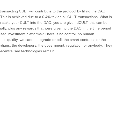
ansacting CULT will contribute to the protocol by filling the DAO
 This is achieved due to a 0.4% tax on all CULT transactions. What is
u stake your CULT into the DAO, you are given dCULT, this can be
lly, plus any rewards that were given to the DAO in the time period
sed investment platforms? There is no control, no human
e liquidity, we cannot upgrade or edit the smart contracts or the
uardians, the developers, the government, regulation or anybody. They
Decentralised technologies remain.
方式之一。 CEX 平台提供更友善的用戶介面、高流動性和各種交易工具，幫助用
供具有競爭力的交易費用。
T (Cult DAO) 及多種優質數位資產。