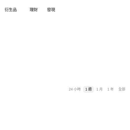
衍生品
理財
發現
24 小時
1 週
1 月
1 年
全部