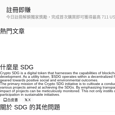
註冊即賺
今日註冊解鎖獨家獎勵，完成首次購買即可獲得最高 711 US
熱門文章
什麼是 SDG
Crypto SDG is a digital token that harnesses the capabilities of blockch
development. As a utility token, $SDG operates within a decentralized 
geared towards positive social and environmental outcomes.
The primary mission of the Crypto SDG initiative is to cultivate a con
various projects aimed at achieving the SDGs. By emphasizing transpar
impact of projects can be meticulously monitored. This not only instil
participation in sustainable initiatives.
白皮書
X
關於 SDG 的其他問題