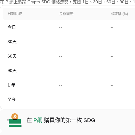
在 P 網上追蹤 Crypto SDG 價格走勢，支援 1日、30日、60日、90
日期比較
金額變動
漲跌幅 (%)
今日
--
--
30天
--
--
60天
--
--
90天
--
--
1 年
--
--
至今
--
--
在
P網
購買你的第一枚 SDG