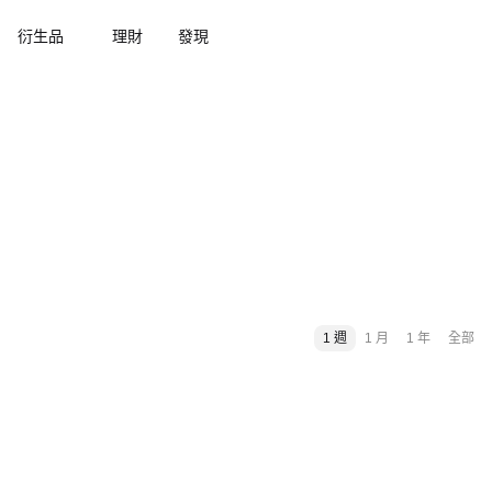
衍生品
理財
發現
1 週
1 月
1 年
全部