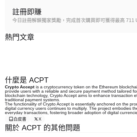
註冊即賺
今日註冊解鎖獨家獎勵，完成首次購買即可獲得最高 711 U
熱門文章
什麼是 ACPT
Crypto Accept
is a cryptocurrency token on the Ethereum blockchai
provide users with a reliable and secure payment method tailored for
blockchain technology, Crypto Accept aims to enhance transaction ef
traditional payment systems.
The functionality of Crypto Accept is essentially anchored on the pr
digital currency users continues to multiply. The project embodies t
everyday transactions, fostering broader adoption of digital curre
白皮書
X
關於 ACPT 的其他問題