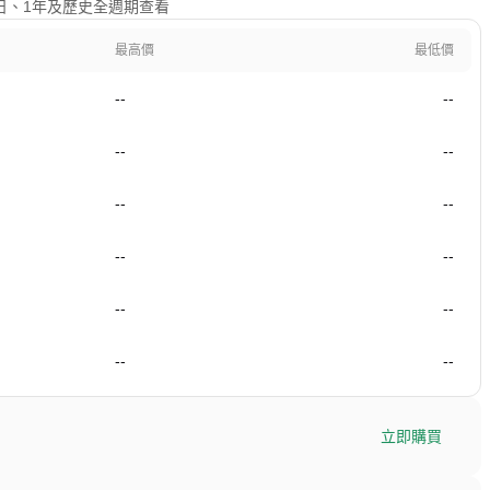
、90日、1年及歷史全週期查看
最高價
最低價
--
--
--
--
--
--
--
--
--
--
--
--
立即購買