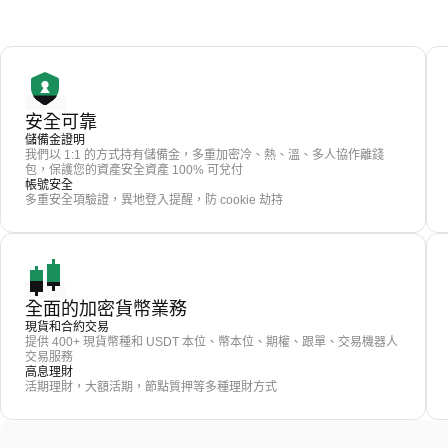
安全可靠
儲備金證明
我們以 1:1 的方式持有儲備金，多重加密冷、熱、溫、多人協作離錢
包，保護您的資產安全資產 100% 可兌付
帳號安全
多重安全項驗證，異地登入提醒，防 cookie 劫持
全面的加密貨幣業務
現貨和合約交易
提供 400+ 現貨幣種和 USDT 本位、幣本位、期權、跟單、交易機器人
交易服務
高息理財
活期理財，大額活期，節點質押等多種理財方式